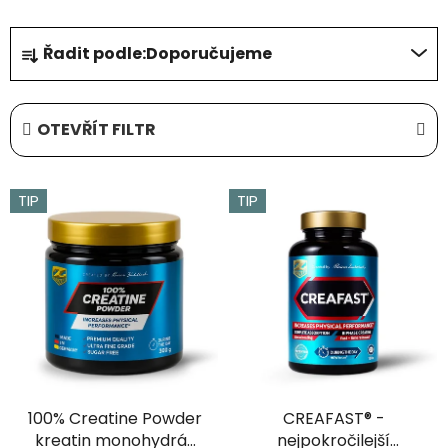
Ř
Řadit podle:
Doporučujeme
a
z
e
OTEVŘÍT FILTR
n
í
V
p
TIP
TIP
ý
r
p
o
i
d
s
u
p
k
r
t
o
ů
d
100% Creatine Powder
CREAFAST® -
u
kreatin monohydrát
nejpokročilejší