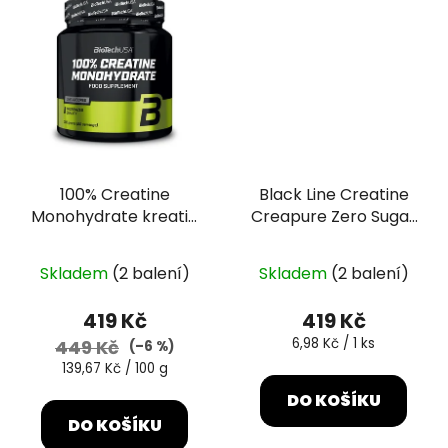
100% Creatine
Black Line Creatine
Monohydrate kreatin
Creapure Zero Sugar
monohydrát 300 g
2500 mg 60 tbl multi
Průměrné
mix
Skladem
(2 balení)
Skladem
(2 balení)
hodnocení
produktu
419 Kč
419 Kč
je
Měrná
6,98 Kč / 1 ks
449 Kč
(–6 %)
cena:
5,0
Měrná
139,67 Kč / 100 g
cena:
z
DO KOŠÍKU
5
DO KOŠÍKU
hvězdiček.