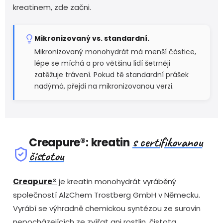
kreatinem, zde začni.
Mikronizovaný vs. standardní.
Mikronizovaný monohydrát má menší částice,
lépe se míchá a pro většinu lidí šetrněji
zatěžuje trávení. Pokud tě standardní prášek
nadýmá, přejdi na mikronizovanou verzi.
s certifikovanou
Creapure®: kreatin
čistotou
Creapure®
je kreatin monohydrát vyráběný
společností AlzChem Trostberg GmbH v Německu.
Vyrábí se výhradně chemickou syntézou ze surovin
nepocházejících ze zvířat ani rostlin, čistota