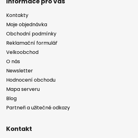
Informace pro vás
p
a
Kontakty
t
Moje objednávka
í
Obchodní podmínky
Reklamační formulář
Velkoobchod
O nás
Newsletter
Hodnocení obchodu
Mapa serveru
Blog
Partneři a užitečné odkazy
Kontakt