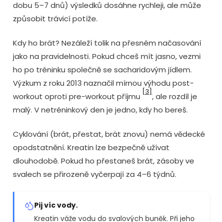
dobu 5–7 dnů) výsledků dosáhne rychleji, ale může
způsobit trávicí potíže.
Kdy ho brát? Nezáleží tolik na přesném načasování
jako na pravidelnosti. Pokud chceš mít jasno, vezmi
ho po tréninku společně se sacharidovým jídlem.
Výzkum z roku 2013 naznačil mírnou výhodu post-
[3]
workout oproti pre-workout příjmu
, ale rozdíl je
malý. V netréninkový den je jedno, kdy ho bereš.
Cyklování (brát, přestat, brát znovu) nemá vědecké
opodstatnění. Kreatin lze bezpečně užívat
dlouhodobě. Pokud ho přestaneš brát, zásoby ve
svalech se přirozeně vyčerpají za 4–6 týdnů.
Pij víc vody.
Kreatin váže vodu do svalových buněk. Při jeho