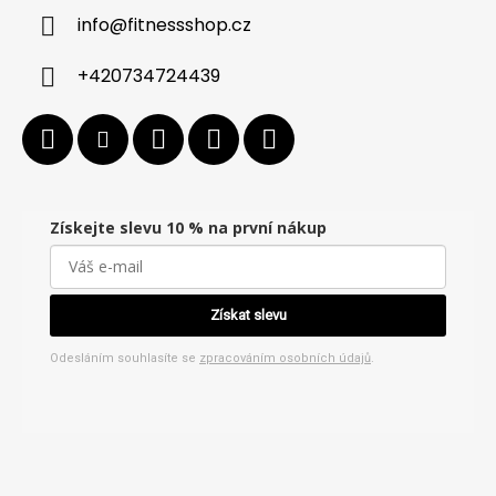
info
@
fitnessshop.cz
+420734724439
Získejte slevu 10 % na první nákup
Získat slevu
Odesláním souhlasíte se
zpracováním osobních údajů
.