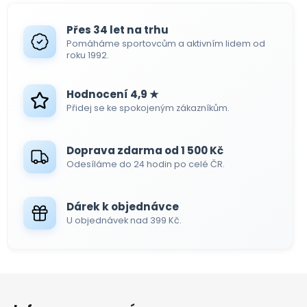
Přes 34 let na trhu
Pomáháme sportovcům a aktivním lidem od
roku 1992.
Hodnocení 4,9 ★
Přidej se ke spokojeným zákazníkům.
Doprava zdarma od 1 500 Kč
Odesíláme do 24 hodin po celé ČR.
Dárek k objednávce
U objednávek nad 399 Kč.
Z
á