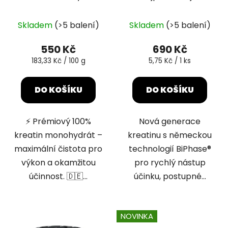
k
300g
kreatinové tablety
t
Průměrné
Průměrné
BiPhase® 120 tbl
ů
Skladem
(>5 balení)
Skladem
(>5 balení)
hodnocení
hodnocení
produktu
produktu
550 Kč
690 Kč
je
je
Měrná
Měrná
183,33 Kč / 100 g
5,75 Kč / 1 ks
cena:
cena:
5,0
5,0
z
z
DO KOŠÍKU
DO KOŠÍKU
5
5
hvězdiček.
hvězdiček.
⚡ Prémiový 100%
Nová generace
kreatin monohydrát –
kreatinu s německou
maximální čistota pro
technologií BiPhase®
výkon a okamžitou
pro rychlý nástup
účinnost. 🇩🇪...
účinku, postupné...
NOVINKA