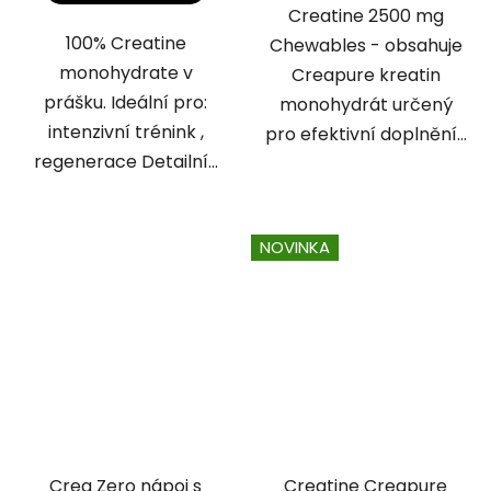
Creatine 2500 mg
100% Creatine
Chewables - obsahuje
monohydrate v
Creapure kreatin
prášku. Ideální pro:
monohydrát určený
intenzivní trénink ,
pro efektivní doplnění...
regenerace Detailní...
NOVINKA
Crea Zero nápoj s
Creatine Creapure