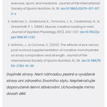
exercise, sport, and medicine.
Journal of the International
Society of Sports Nutrition
, 14, 18.
doi:10.1186/s12970-017-017
3-z
Hultman, E., Söderlund, K., Timmons, J. A., Cederblad, G., &
Greenhaff, P. L. (1996). Muscle creatine loading in men.
Journal of Applied Physiology
, 81(1), 232–237.
doi:10.1152/ja
ppl.1996.81.1.232
Antonio, J., & Ciccone, V. (2013). The effects of pre versus
post workout supplementation of creatine monohydrate
on body composition and strength.
Journal of the
International Society of Sports Nutrition
, 10, 36.
doi:10.1186/15
50-2783-10-36
Doplněk stravy. Není náhradou pestré a vyvážené
stravy ani zdravého životního stylu. Nepřekračujte
doporučené denní dávkování. Uchovávejte mimo
dosah dětí.