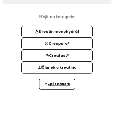
Přejít do kategorie:
Kreatin monohydrát
Creapure®
Creafast®
Článek o kreatinu
Zpět nahoru