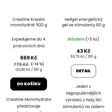
Creatine kreatin
Hellgel energetický
monohydrát 500 g
gel se stimulanty 80 g
Expedujeme do 4
Skladem
(>5 ks)
pracovních dnů
43 Kč
Měrná
669 Kč
53,75 Kč / 100 g
cena:
779 Kč
(–14 %)
Měrná
133,80 Kč / 100 g
DETAIL
cena:
DO KOŠÍKU
Jeden z
nejpopulárnějších
Creatine Monohydrate
výrobků z řady NO
představuje
stimulantů na našem