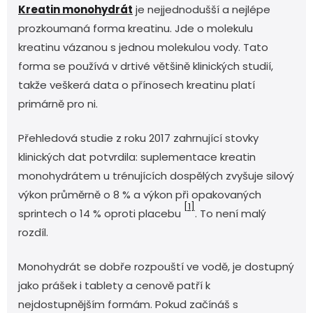
Kreatin monohydrát
je nejjednodušší a nejlépe
prozkoumaná forma kreatinu. Jde o molekulu
kreatinu vázanou s jednou molekulou vody. Tato
forma se používá v drtivé většině klinických studií,
takže veškerá data o přínosech kreatinu platí
primárně pro ni.
Přehledová studie z roku 2017 zahrnující stovky
klinických dat potvrdila: suplementace kreatin
monohydrátem u trénujících dospělých zvyšuje silový
výkon průměrně o 8 % a výkon při opakovaných
[1]
sprintech o 14 % oproti placebu
. To není malý
rozdíl.
Monohydrát se dobře rozpouští ve vodě, je dostupný
jako prášek i tablety a cenově patří k
nejdostupnějším formám. Pokud začínáš s