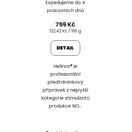
Expedujeme do 4
pracovních dnů
759 Kč
Měrná
122,42 Kč / 100 g
cena:
DETAIL
Hellnox® je
profesionální
předtréninkový
přípravek z nejvyšší
kategorie stimulantů
produkce NO...