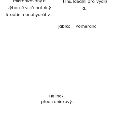
mikronizovaný a
trhu. Ideální pro: výdrž
výborně vstřebatelný
a...
kreatin monohydrát v...
jablko
Pomeranč
Hellnox
předtréninkový
stimulant 620 g