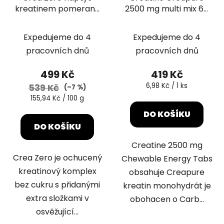
kreatinem pomeranč
2500 mg multi mix 60
320 g
tbl.
Expedujeme do 4
Expedujeme do 4
pracovních dnů
pracovních dnů
499 Kč
419 Kč
Měrná
6,98 Kč / 1 ks
539 Kč
(–7 %)
cena:
Měrná
155,94 Kč / 100 g
cena:
DO KOŠÍKU
DO KOŠÍKU
Creatine 2500 mg
Crea Zero je ochucený
Chewable Energy Tabs
kreatinový komplex
obsahuje Creapure
bez cukru s přidanými
kreatin monohydrát je
extra složkami v
obohacen o Carb...
osvěžující...