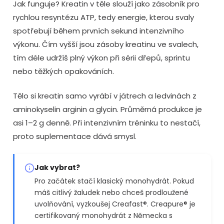
Jak funguje? Kreatin v těle slouží jako zásobník pro
rychlou resyntézu ATP, tedy energie, kterou svaly
spotřebují během prvních sekund intenzivního
výkonu. Čím vyšší jsou zásoby kreatinu ve svalech,
tím déle udržíš plný výkon při sérii dřepů, sprintu
nebo těžkých opakováních.
Tělo si kreatin samo vyrábí v játrech a ledvinách z
aminokyselin arginin a glycin. Průměrná produkce je
asi 1–2 g denně. Při intenzivním tréninku to nestačí,
proto suplementace dává smysl.
Jak vybrat?
Pro začátek stačí klasický monohydrát. Pokud
máš citlivý žaludek nebo chceš prodloužené
uvolňování, vyzkoušej Creafast®. Creapure® je
certifikovaný monohydrát z Německa s