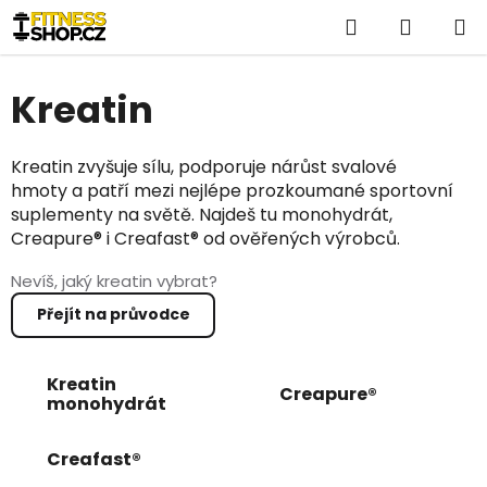
Přejít
Hledat
NÁKUP
na
obsah
KOŠÍK
Kreatin
Kreatin zvyšuje sílu, podporuje nárůst svalové
hmoty a patří mezi nejlépe prozkoumané sportovní
suplementy na světě. Najdeš tu monohydrát,
Creapure® i Creafast® od ověřených výrobců.
Nevíš, jaký kreatin vybrat?
Přejít na průvodce
Kreatin
Creapure®
monohydrát
Creafast®