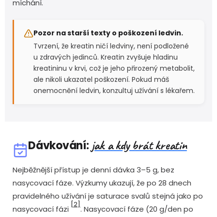
míchání.
Pozor na starší texty o poškození ledvin.
Tvrzení, že kreatin ničí ledviny, není podložené
u zdravých jedinců. Kreatin zvyšuje hladinu
kreatininu v krvi, což je jeho přirozený metabolit,
ale nikoli ukazatel poškození. Pokud máš
onemocnění ledvin, konzultuj užívání s lékařem.
jak a kdy brát kreatin
Dávkování:
Nejběžnější přístup je denní dávka 3–5 g, bez
nasycovací fáze. Výzkumy ukazují, že po 28 dnech
pravidelného užívání je saturace svalů stejná jako po
[2]
nasycovací fázi
. Nasycovací fáze (20 g/den po