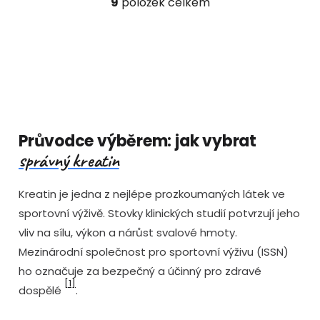
9
položek celkem
O
v
l
á
d
a
c
í
p
Průvodce výběrem: jak vybrat
r
správný kreatin
v
k
Kreatin je jedna z nejlépe prozkoumaných látek ve
y
v
sportovní výživě. Stovky klinických studií potvrzují jeho
ý
vliv na sílu, výkon a nárůst svalové hmoty.
p
Mezinárodní společnost pro sportovní výživu (ISSN)
i
ho označuje za bezpečný a účinný pro zdravé
s
[1]
u
dospělé
.