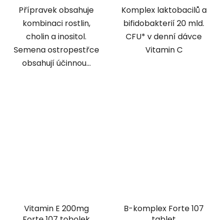
Přípravek obsahuje
Komplex laktobacilů a
kombinaci rostlin,
bifidobakterií 20 mld.
cholin a inositol.
CFU* v denní dávce
Semena ostropestřce
Vitamin C
obsahují účinnou...
Vitamin E 200mg
B-komplex Forte 107
Forte 107 tobolek
tablet