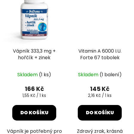
Vápník 333,3 mg +
Vitamin A 6000 I.U.
hořčík + zinek
Forte 67 tobolek
Skladem
(1 ks)
Skladem
(1 balení)
166 Kč
145 Kč
Měrná
Měrná
1,55 Kč / 1 ks
2,16 Kč / 1 ks
cena:
cena:
DO KOŠÍKU
DO KOŠÍKU
Vápník je potřebný pro
Zdravý zrak, krásná