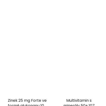
Zinek 25 mg Forte ve
Multivitamin s
formě glukonanu 107
minerály 50+ 107