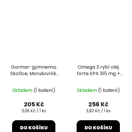
Gurmar-gymnema,
Omega 3 rybí olej
Skořice, Morušovník,
forte EPA 315 mg +
Chrom 67 kapslí
DHA 245 mg 67
tobolek
Skladem
(1 balení)
Skladem
(1 balení)
205 Kč
256 Kč
Měrná
Měrná
3,06 Kč / 1 ks
3,82 Kč / 1 ks
cena:
cena:
DO KOŠÍKU
DO KOŠÍKU