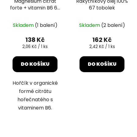
Magnesium citrát
Rakytníkový olej 100%
forte + vitamin B6 67
67 tobolek
tablet
Průměrné
Skladem
(1 balení)
Skladem
(2 balení)
hodnocení
produktu
138 Kč
162 Kč
je
Měrná
Měrná
2,06 Kč / 1 ks
2,42 Kč / 1 ks
cena:
cena:
5,0
z
DO KOŠÍKU
DO KOŠÍKU
5
hvězdiček.
Hořčík v organické
formě citrátu
hořečnatého s
vitaminem B6.