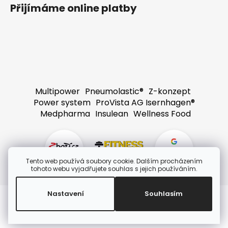
Přijímáme online platby
Multipower
Pneumolastic®
Z-konzept
Power system
ProVista AG Isernhagen®
Medpharma
Insulean
Wellness Food
4,8
Tento web používá soubory cookie. Dalším procházením
tohoto webu vyjadřujete souhlas s jejich používáním.
Nastavení
Souhlasím
Vytvořil Shoptet
Copyright 2026
Fitnessshop.cz
. Všechna práva
vyhrazena.
Upravit nastavení cookies