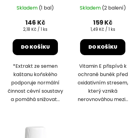
t
ů
Skladem
(1 bal)
Skladem
(2 balení)
146 Kč
159 Kč
Měrná
Měrná
2,18 Kč / 1 ks
1,49 Kč / 1 ks
cena:
cena:
DO KOŠÍKU
DO KOŠÍKU
*Extrakt ze semen
Vitamin E přispívá k
kaštanu koňského
ochraně buněk před
podporuje normální
oxidativním stresem,
činnost cévní soustavy
který vzniká
a pomáhá snižovat...
nerovnováhou mezi...