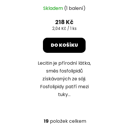
Skladem
(1 balení)
218 Kč
Měrná
2,04 Kč / 1 ks
cena:
DO KOŠÍKU
Lecitin je přírodní látka,
směs fosfolipidů
získávaných ze sóji.
Fosfolipidy patří mezi
tuky...
19
položek celkem
O