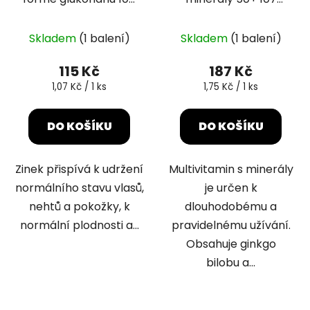
tablet
tablet
Skladem
(1 balení)
Skladem
(1 balení)
115 Kč
187 Kč
Měrná
Měrná
1,07 Kč / 1 ks
1,75 Kč / 1 ks
cena:
cena:
DO KOŠÍKU
DO KOŠÍKU
Zinek přispívá k udržení
Multivitamin s minerály
normálního stavu vlasů,
je určen k
nehtů a pokožky, k
dlouhodobému a
normální plodnosti a...
pravidelnému užívání.
Obsahuje ginkgo
bilobu a...