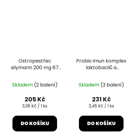
Ostropestřec
Probio imun komplex
silymarin 200 mg 67
laktobacilů a
tablet
bifidobakterií 67
kapslí
Skladem
(2 balení)
Skladem
(3 balení)
205 Kč
231 Kč
Měrná
Měrná
3,06 Kč / 1 ks
3,45 Kč / 1 ks
cena:
cena:
DO KOŠÍKU
DO KOŠÍKU