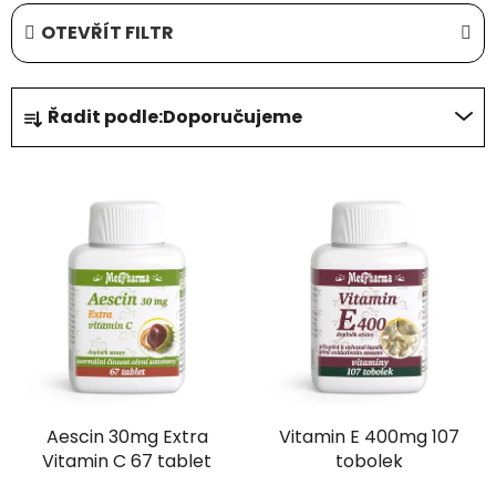
OTEVŘÍT FILTR
Ř
Řadit podle:
Doporučujeme
a
z
V
e
ý
n
p
í
i
p
s
r
p
o
r
d
o
u
d
k
Aescin 30mg Extra
Vitamin E 400mg 107
u
t
Vitamin C 67 tablet
tobolek
k
ů