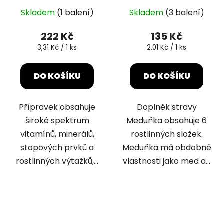
Skladem
(1 balení)
Skladem
(3 balení)
222 Kč
135 Kč
Měrná
Měrná
3,31 Kč / 1 ks
2,01 Kč / 1 ks
cena:
cena:
DO KOŠÍKU
DO KOŠÍKU
Přípravek obsahuje
Doplněk stravy
široké spektrum
Meduňka obsahuje 6
vitamínů, minerálů,
rostlinných složek.
stopových prvků a
Meduňka má obdobné
rostlinných výtažků,...
vlastnosti jako med a...