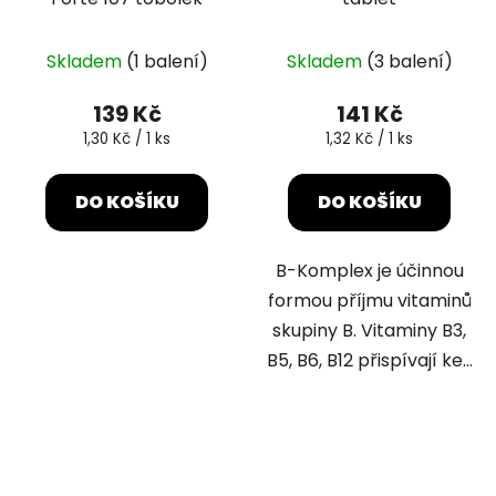
Skladem
(1 balení)
Skladem
(3 balení)
139 Kč
141 Kč
Měrná
Měrná
1,30 Kč / 1 ks
1,32 Kč / 1 ks
cena:
cena:
DO KOŠÍKU
DO KOŠÍKU
B-Komplex je účinnou
formou příjmu vitaminů
skupiny B. Vitaminy B3,
B5, B6, B12 přispívají ke...