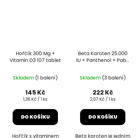
Hořčík 300 Mg +
Beta Karoten 25.000
Vitamin D3 107 tablet
IU + Panthenol + Paba
107 tobolek
Skladem
(1 balení)
Skladem
(3 balení)
145 Kč
222 Kč
Měrná
Měrná
1,36 Kč / 1 ks
2,07 Kč / 1 ks
cena:
cena:
DO KOŠÍKU
DO KOŠÍKU
Hořčík s vitaminem
Beta karoten je jedním