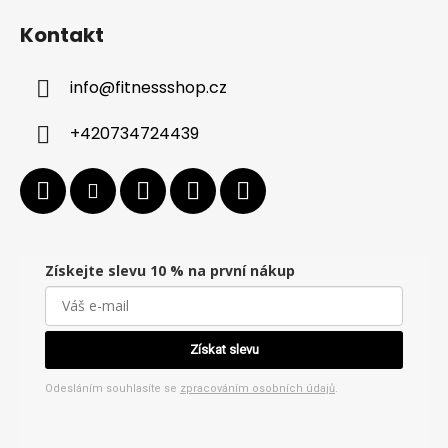
Kontakt
info
@
fitnessshop.cz
+420734724439
Získejte slevu 10 % na první nákup
Získat slevu
Odesláním souhlasíte se
zpracováním osobních údajů
.