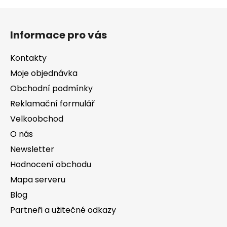
v
l
Z
á
á
d
Informace pro vás
p
a
a
c
Kontakty
t
í
Moje objednávka
í
p
Obchodní podmínky
r
v
Reklamační formulář
k
Velkoobchod
y
v
O nás
ý
Newsletter
p
Hodnocení obchodu
i
s
Mapa serveru
u
Blog
Partneři a užitečné odkazy