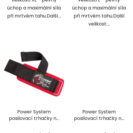
úchop a maximální síla
úchop a maximální síla
při mrtvém tahu.Další...
při mrtvém tahu.Další
velikost:...
Power System
Power System
posilovací trhačky na
posilovací trhačky na
mrtvý tah Power Pin
cvičení XTR Grip
černé
červené