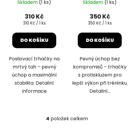
Skladem
(1 ks)
Skladem
(1 ks)
310 Kč
350 Kč
Měrná
Měrná
310 Kč / 1 ks
350 Kč / 1 ks
cena:
cena:
DO KOŠÍKU
DO KOŠÍKU
Posilovací trhačky na
Pevný úchop bez
mrtvý tah – pevný
kompromisů – trhačky
úchop a maximální
s protiskluzem pro
stabilita. Detailní
lepší výkon při tréninku.
informace
Detailní...
4
položek celkem
O
v