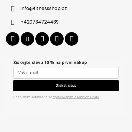
info
@
fitnessshop.cz
+420734724439
Získejte slevu 10 % na první nákup
Získat slevu
Odesláním souhlasíte se
zpracováním osobních údajů
.