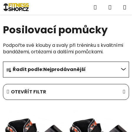
Přejít
Hledat
NÁKUP
na
obsah
KOŠÍK
Posilovací pomůcky
Podpořte své klouby a svaly při tréninku s kvalitními
bandážemi, ortézami a dalšími pomůckami.
Ř
Řadit podle:
Nejprodávanější
a
z
e
OTEVŘÍT FILTR
n
í
V
p
ý
r
p
o