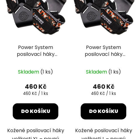
i
d
s
u
p
k
r
t
o
ů
d
Power System
Power System
u
posilovací háky
posilovací háky
k
Power Hooks Camo
Power Hooks Camo
t
oranžové XL
oranžové L
ů
Skladem
(1 ks)
Skladem
(1 ks)
460 Kč
460 Kč
Měrná
Měrná
460 Kč / 1 ks
460 Kč / 1 ks
cena:
cena:
DO KOŠÍKU
DO KOŠÍKU
Kožené posilovací háky
Kožené posilovací háky
velikosti XL – pevný
velikosti L – pevný