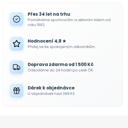
l
á
d
Přes 34 let na trhu
a
Pomáháme sportovcům a aktivním lidem od
c
roku 1992.
í
p
Hodnocení 4,9 ★
r
Přidej se ke spokojeným zákazníkům.
v
k
y
Doprava zdarma od 1 500 Kč
v
Odesíláme do 24 hodin po celé ČR.
ý
p
i
Dárek k objednávce
s
U objednávek nad 399 Kč.
u
Z
á