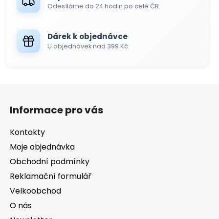
v
Odesíláme do 24 hodin po celé ČR.
ý
p
i
Dárek k objednávce
s
U objednávek nad 399 Kč.
u
Z
á
Informace pro vás
p
a
Kontakty
t
Moje objednávka
í
Obchodní podmínky
Reklamační formulář
Velkoobchod
O nás