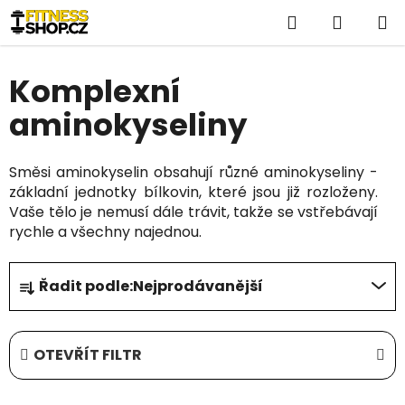
Přejít
Hledat
NÁKUP
na
obsah
KOŠÍK
Komplexní
aminokyseliny
Směsi aminokyselin obsahují různé aminokyseliny -
základní jednotky bílkovin, které jsou již rozloženy.
Vaše tělo je nemusí dále trávit, takže se vstřebávají
rychle a všechny najednou.
Ř
Řadit podle:
Nejprodávanější
a
z
e
OTEVŘÍT FILTR
n
í