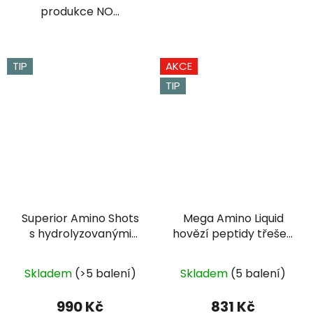
produkce NO...
TIP
AKCE
TIP
Superior Amino Shots
Mega Amino Liquid
s hydrolyzovanými
hovězí peptidy třešeň
peptidy 20x25ml
1000 ml
Průměrné
Skladem
(>5 balení)
Skladem
(5 balení)
hodnocení
produktu
990 Kč
831 Kč