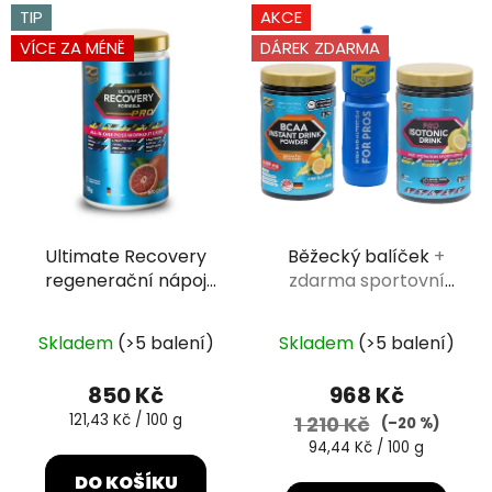
V
p
TIP
AKCE
ý
r
VÍCE ZA MÉNĚ
DÁREK ZDARMA
p
o
i
d
s
u
p
k
r
t
o
ů
d
Ultimate Recovery
Běžecký balíček
+
u
regenerační nápoj
zdarma sportovní
k
krvavý pomeranč
láhev
t
Průměrné
700g
ů
Skladem
(>5 balení)
Skladem
(>5 balení)
hodnocení
produktu
850 Kč
968 Kč
je
Měrná
121,43 Kč / 100 g
1 210 Kč
(–20 %)
cena:
5,0
Měrná
94,44 Kč / 100 g
cena:
z
DO KOŠÍKU