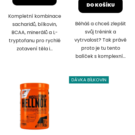
5
DO KOŠÍKU
hvězdiček.
Kompletní kombinace
Běháš a chceš zlepšit
sacharidů, bílkovin,
svůj trénink a
BCAA, minerálů a L-
vytrvalost? Tak právě
tryptofanu pro rychlé
proto je tu tento
zotavení těla i...
balíček s komplexní...
DÁVKA BÍLKOVIN