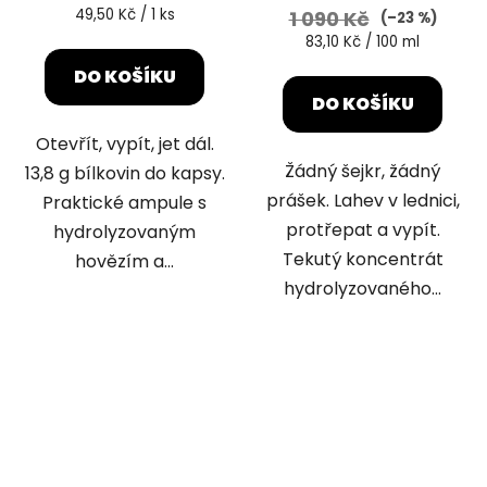
je
Měrná
49,50 Kč / 1 ks
1 090 Kč
(–23 %)
cena:
5,0
Měrná
83,10 Kč / 100 ml
cena:
z
DO KOŠÍKU
5
DO KOŠÍKU
hvězdiček.
Otevřít, vypít, jet dál.
Žádný šejkr, žádný
13,8 g bílkovin do kapsy.
prášek. Lahev v lednici,
Praktické ampule s
protřepat a vypít.
hydrolyzovaným
Tekutý koncentrát
hovězím a...
hydrolyzovaného...