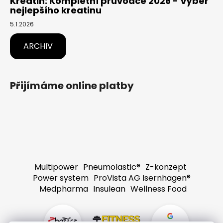
Kreatin: Kompletní průvodce 2026 - Výběr
nejlepšího kreatinu
5.1.2026
ARCHIV
Přijímáme online platby
Multipower
Pneumolastic®
Z-konzept
Power system
ProVista AG Isernhagen®
Medpharma
Insulean
Wellness Food