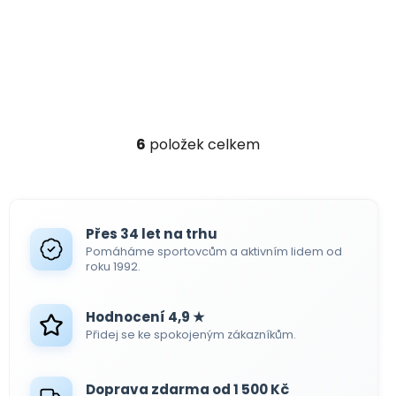
6
položek celkem
O
v
l
á
d
Přes 34 let na trhu
a
Pomáháme sportovcům a aktivním lidem od
c
roku 1992.
í
p
Hodnocení 4,9 ★
r
Přidej se ke spokojeným zákazníkům.
v
k
y
Doprava zdarma od 1 500 Kč