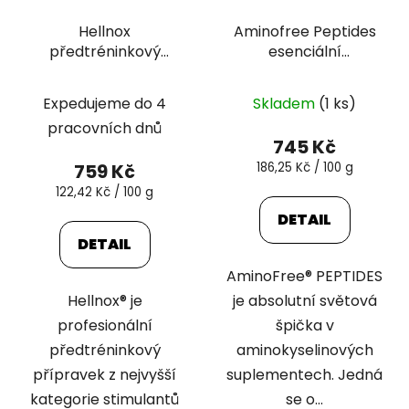
Hellnox
Aminofree Peptides
předtréninkový
esenciální
stimulant 620 g
aminokyseliny
peptidy 400 g
Expedujeme do 4
Skladem
(1 ks)
pracovních dnů
745 Kč
Měrná
759 Kč
186,25 Kč / 100 g
cena:
Měrná
122,42 Kč / 100 g
cena:
DETAIL
DETAIL
AminoFree® PEPTIDES
Hellnox® je
je absolutní světová
profesionální
špička v
předtréninkový
aminokyselinových
přípravek z nejvyšší
suplementech. Jedná
kategorie stimulantů
se o...