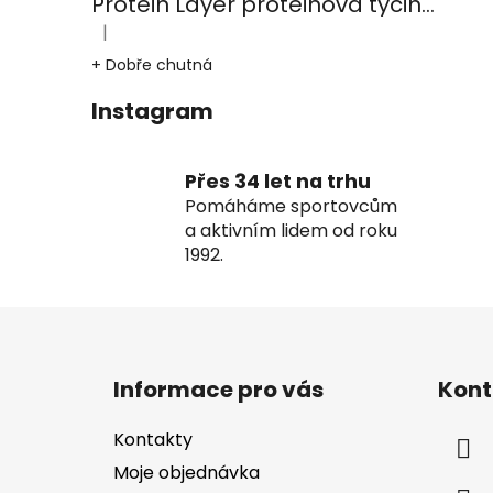
Protein Layer proteinová tyčinka 18x50g Čoko-burák-karamel
|
Hodnocení produktu je 5 z 5 hvězdiček.
+ Dobře chutná
Instagram
Přes 34 let na trhu
Pomáháme sportovcům
a aktivním lidem od roku
1992.
Z
á
Informace pro vás
Kont
p
a
Kontakty
t
Moje objednávka
í