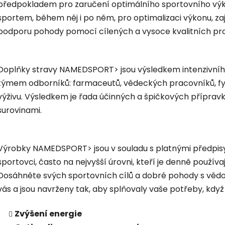
předpokladem pro zaručení optimálního sportovního výk
sportem, během něj i po něm, pro optimalizaci výkonu, za
podporu pohody pomocí cílených a vysoce kvalitních pr
Doplňky stravy NAMEDSPORT> jsou výsledkem intenzivníh
týmem odborníků: farmaceutů, vědeckých pracovníků, fyz
výživu. Výsledkem je řada účinných a špičkových přípravků
surovinami.
Výrobky NAMEDSPORT> jsou v souladu s platnými předpisy, 
sportovci, často na nejvyšší úrovni, kteří je denně používaj
Dosáhněte svých sportovních cílů a dobré pohody s věd
vás a jsou navrženy tak, aby splňovaly vaše potřeby, když
Zvýšení energie