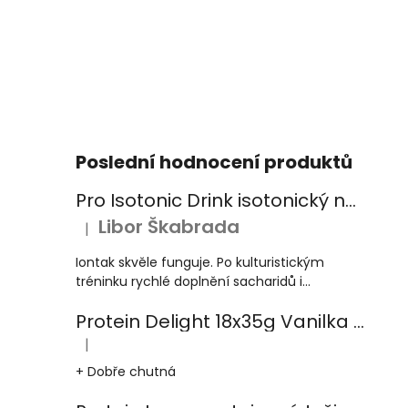
Poslední hodnocení produktů
Pro Isotonic Drink isotonický nápoj 525g pomeranč
Libor Škabrada
|
Hodnocení produktu je 5 z 5 hvězdiček.
Iontak skvěle funguje. Po kulturistickým
tréninku rychlé doplnění sacharidů i...
Protein Delight 18x35g Vanilka kešu karamel
|
Hodnocení produktu je 5 z 5 hvězdiček.
+ Dobře chutná