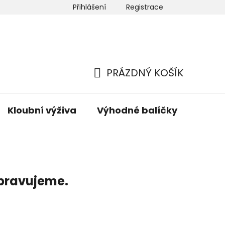
Přihlášení
Registrace
 nás
Newsletter
Hodnocení obchodu
Mapa ser
PRÁZDNÝ KOŠÍK
NÁKUPNÍ
KOŠÍK
Kloubní výživa
Výhodné balíčky
Hřeji
ipravujeme.