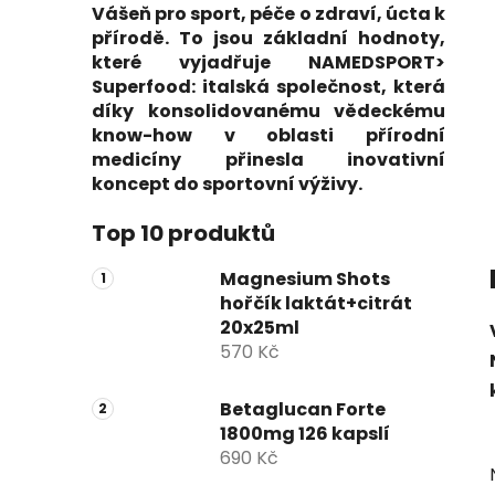
Vášeň pro sport, péče o zdraví, úcta k
přírodě. To jsou základní hodnoty,
které vyjadřuje NAMEDSPORT>
Superfood: italská společnost, která
díky konsolidovanému vědeckému
know-how v oblasti přírodní
medicíny přinesla inovativní
koncept do sportovní výživy.
P
Top 10 produktů
o
Magnesium Shots
s
hořčík laktát+citrát
t
20x25ml
r
570 Kč
a
n
Betaglucan Forte
n
1800mg 126 kapslí
í
690 Kč
p