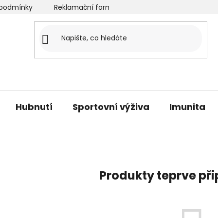
podmínky
Reklamační formulář
Velkoobchod
O
Hubnutí
Sportovní výživa
Imunita
Produkty teprve př