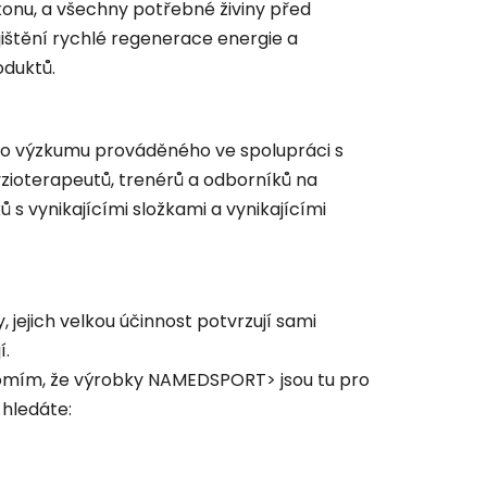
onu, a všechny potřebné živiny před
jištění rychlé regenerace energie a
oduktů.
o výzkumu prováděného ve spolupráci s
ioterapeutů, trenérů a odborníků na
 s vynikajícími složkami a vynikajícími
jejich velkou účinnost potvrzují sami
í.
omím, že výrobky NAMEDSPORT> jsou tu pro
 hledáte: