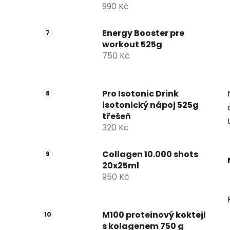
990 Kč
Energy Booster pre
workout 525g
750 Kč
Pro Isotonic Drink
isotonický nápoj 525g
třešeň
320 Kč
Collagen 10.000 shots
20x25ml
950 Kč
M100 proteinový koktejl
s kolagenem 750 g