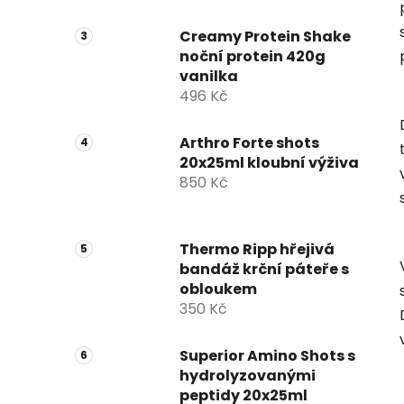
a
Creamy Protein Shake
n
noční protein 420g
e
vanilka
l
496 Kč
Arthro Forte shots
20x25ml kloubní výživa
850 Kč
Thermo Ripp hřejivá
bandáž krční páteře s
obloukem
350 Kč
Superior Amino Shots s
hydrolyzovanými
peptidy 20x25ml