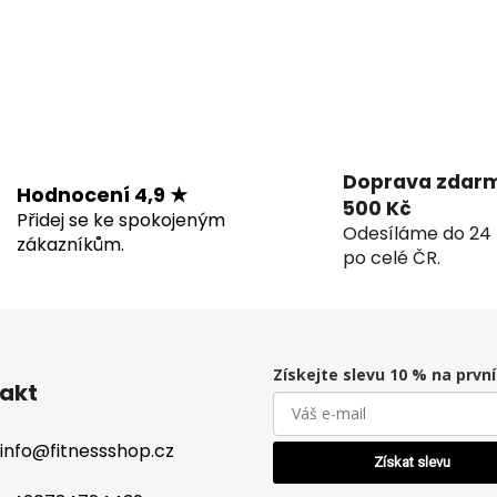
Doprava zdarm
Hodnocení 4,9 ★
500 Kč
Přidej se ke spokojeným
Odesíláme do 24 
zákazníkům.
po celé ČR.
Získejte slevu 10 % na prvn
akt
info
@
fitnessshop.cz
Získat slevu