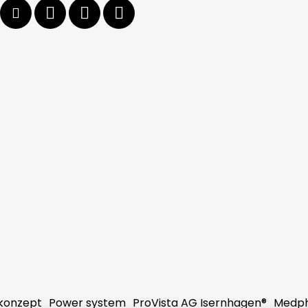
konzept
Power system
ProVista AG Isernhagen®
Medp