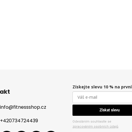
Získejte slevu 10 % na prvn
akt
info
@
fitnessshop.cz
Získat slevu
+420734724439
Odesláním souhlasíte se
zpracováním osobních údajů
.