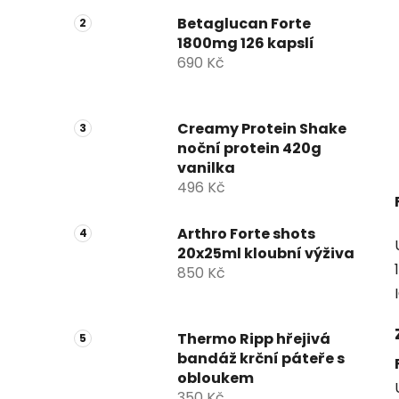
n
n
Betaglucan Forte
1800mg 126 kapslí
í
690 Kč
p
a
n
Creamy Protein Shake
e
noční protein 420g
l
vanilka
496 Kč
Arthro Forte shots
20x25ml kloubní výživa
850 Kč
Thermo Ripp hřejivá
bandáž krční páteře s
obloukem
350 Kč