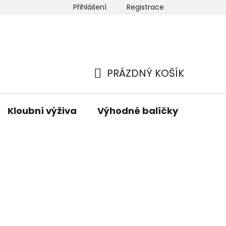
Přihlášení
Registrace
 nás
Newsletter
Hodnocení obchodu
Mapa ser
PRÁZDNÝ KOŠÍK
NÁKUPNÍ
KOŠÍK
Kloubní výživa
Výhodné balíčky
Hřeji