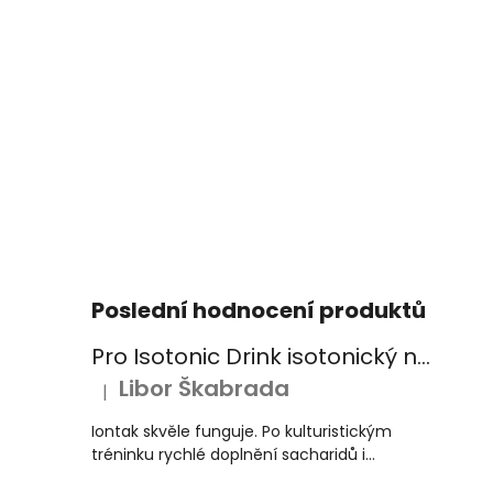
Poslední hodnocení produktů
Pro Isotonic Drink isotonický nápoj 525g pomeranč
Libor Škabrada
|
Hodnocení produktu je 5 z 5 hvězdiček.
Iontak skvěle funguje. Po kulturistickým
tréninku rychlé doplnění sacharidů i...