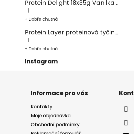
Protein Delight 18x35g Vanilka kešu karamel
|
Hodnocení produktu je 5 z 5 hvězdiček.
+ Dobře chutná
Protein Layer proteinová tyčinka 18x50g Čoko-burák-karamel
|
Hodnocení produktu je 5 z 5 hvězdiček.
+ Dobře chutná
Instagram
Z
á
Informace pro vás
Kont
p
a
Kontakty
t
Moje objednávka
í
Obchodní podmínky
Reklamační formulář