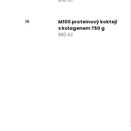
950 Kč
M100 proteinový koktejl
s kolagenem 750 g
990 Kč