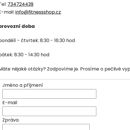
Tel:
734724439
E-mail:
info@fitnessshop.cz
provozní doba
pondělí - čtvrtek: 8:30 - 16:30 hod
pátek: 8:30 - 14:30 hod
Máte nějaké otázky? Zodpovíme je. Prosíme o pečlivé vyp
Jméno a příjmení
E-mail
Zpráva