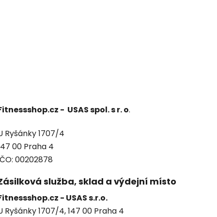
Fitnessshop.cz - USAS spol. s r. o
.
U Ryšánky 1707/4
147 00 Praha 4
IČO: 00202878
Zásilková služba, sklad a výdejní místo
Fitnessshop.cz - USAS s.r.o.
U Ryšánky 1707/4, 147 00 Praha 4