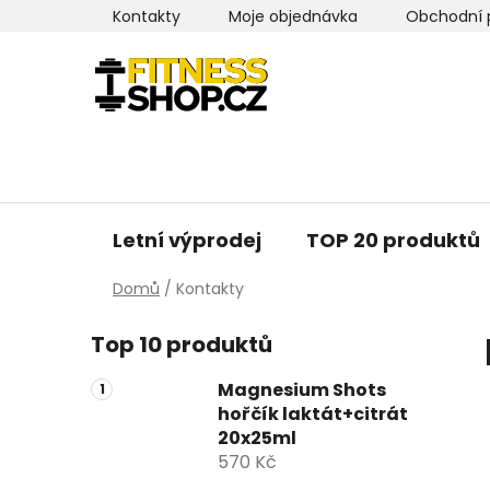
Přejít
Kontakty
Moje objednávka
Obchodní 
na
obsah
Letní výprodej
TOP 20 produktů
Domů
/
Kontakty
P
Top 10 produktů
o
s
Magnesium Shots
t
hořčík laktát+citrát
r
20x25ml
a
570 Kč