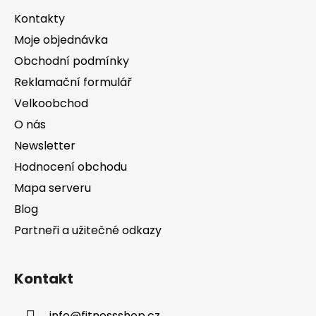
a
Kontakty
t
Moje objednávka
í
Obchodní podmínky
Reklamační formulář
Velkoobchod
O nás
Newsletter
Hodnocení obchodu
Mapa serveru
Blog
Partneři a užitečné odkazy
Kontakt
info
@
fitnessshop.cz