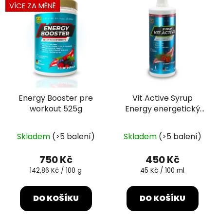
VÍCE ZA MÉNĚ
Energy Booster pre
Vit Active Syrup
workout 525g
Energy energetický
nápojový koncentrát
Průměrné
Průměrné
1L
Skladem
(>5 balení)
Skladem
(>5 balení)
hodnocení
hodnocení
produktu
produktu
750 Kč
450 Kč
je
je
Měrná
Měrná
142,86 Kč / 100 g
45 Kč / 100 ml
cena:
cena:
4,5
5,0
z
z
DO KOŠÍKU
DO KOŠÍKU
5
5