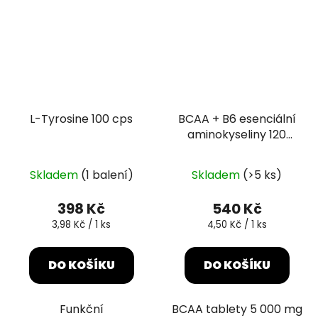
L-Tyrosine 100 cps
BCAA + B6 esenciální
aminokyseliny 120
tablet
Průměrné
Skladem
(1 balení)
Skladem
(>5 ks)
hodnocení
produktu
398 Kč
540 Kč
je
Měrná
Měrná
3,98 Kč / 1 ks
4,50 Kč / 1 ks
cena:
cena:
5,0
z
DO KOŠÍKU
DO KOŠÍKU
5
hvězdiček.
Funkční
BCAA tablety 5 000 mg