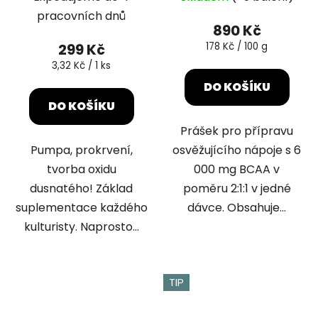
hodnocení
pracovních dnů
produktu
890 Kč
je
Měrná
299 Kč
178 Kč / 100 g
cena:
5,0
Měrná
3,32 Kč / 1 ks
cena:
z
DO KOŠÍKU
5
DO KOŠÍKU
hvězdiček.
Prášek pro přípravu
Pumpa, prokrvení,
osvěžujícího nápoje s 6
tvorba oxidu
000 mg BCAA v
dusnatého! Základ
poměru 2:1:1 v jedné
suplementace každého
dávce. Obsahuje...
kulturisty. Naprosto...
TIP