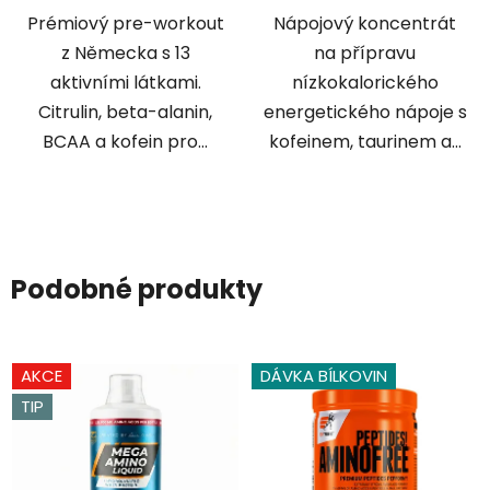
hvězdiček.
hvězdiček.
Prémiový pre-workout
Nápojový koncentrát
z Německa s 13
na přípravu
aktivními látkami.
nízkokalorického
Citrulin, beta-alanin,
energetického nápoje s
BCAA a kofein pro...
kofeinem, taurinem a...
Podobné produkty
AKCE
DÁVKA BÍLKOVIN
TIP