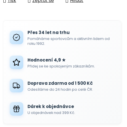
Tisk
Zeptat se
Hlídat
Přes 34 let na trhu
Pomáháme sportovcům a aktivním lidem od
roku 1992.
Hodnocení 4,9 ★
Přidej se ke spokojeným zákazníkům.
Doprava zdarma od 1 500 Kč
Odesíláme do 24 hodin po celé ČR.
Dárek k objednávce
U objednávek nad 399 Kč.