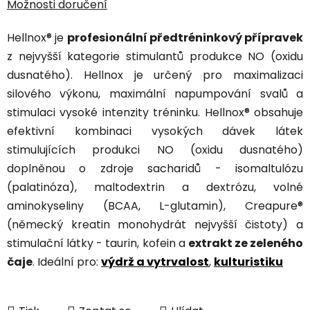
Možnosti doručení
Hellnox® je
profesionální předtréninkový přípravek
z nejvyšší kategorie stimulantů produkce NO (oxidu
dusnatého). Hellnox je určený pro maximalizaci
silového výkonu, maximální napumpování svalů a
stimulaci vysoké intenzity tréninku. Hellnox® obsahuje
efektivní kombinaci vysokých dávek látek
stimulujících produkci NO (oxidu dusnatého)
doplněnou o zdroje sacharidů - isomaltulózu
(palatinóza), maltodextrin a dextrózu, volné
aminokyseliny (BCAA, L-glutamin), Creapure®
(německý kreatin monohydrát nejvyšší čistoty) a
stimulační látky - taurin, kofein a
extrakt ze zeleného
čaje
. Ideální pro:
výdrž a vytrvalost
,
kulturistiku