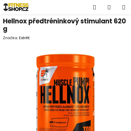
Přejít
Hledat
NÁKUP
na
obsah
KOŠÍK
Hellnox předtréninkový stimulant 620
g
Značka:
Extrifit