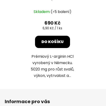
Skladem
(>5 balení)
690 Kč
Měrná
6,90 Kč / 1 ks
cena:
DO KOŠÍKU
Prémiový L-arginin HCl
vyrobený v Německu.
5020 mg pro růst svalů,
výkon, vytrvalost a...
Z
á
Informace pro vás
p