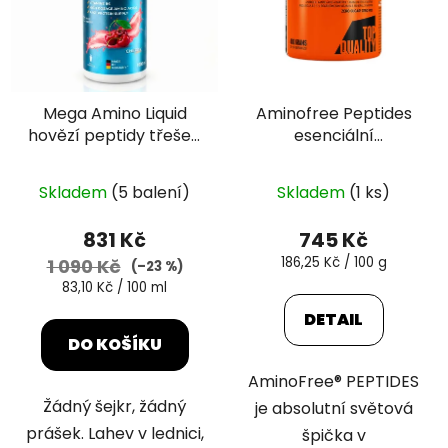
Mega Amino Liquid
Aminofree Peptides
hovězí peptidy třešeň
esenciální
1000 ml
aminokyseliny
peptidy 400 g
Skladem
(5 balení)
Skladem
(1 ks)
831 Kč
745 Kč
Měrná
186,25 Kč / 100 g
1 090 Kč
(–23 %)
cena:
Měrná
83,10 Kč / 100 ml
cena:
DETAIL
DO KOŠÍKU
AminoFree® PEPTIDES
Žádný šejkr, žádný
je absolutní světová
prášek. Lahev v lednici,
špička v