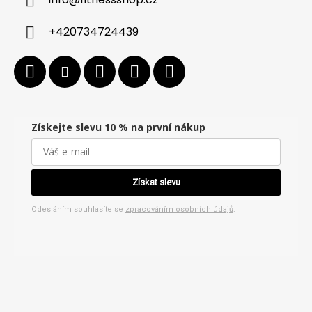
+420734724439
Získejte slevu 10 % na první nákup
Získat slevu
Odesláním souhlasíte se
zpracováním osobních údajů
.