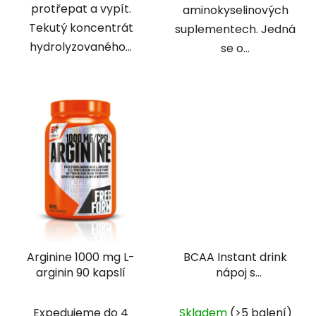
protřepat a vypít.
aminokyselinových
Tekutý koncentrát
suplementech. Jedná
hydrolyzovaného...
se o...
Arginine 1000 mg L-
BCAA Instant drink
arginin 90 kapslí
nápoj s
aminokyselinami 500g
Průměrné
třešeň
Expedujeme do 4
Skladem
(>5 balení)