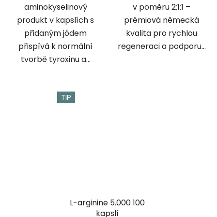
aminokyselinový
v poměru 2:1:1 –
produkt v kapslích s
prémiová německá
přidaným jódem
kvalita pro rychlou
přispívá k normální
regeneraci a podporu...
tvorbě tyroxinu a...
TIP
L-arginine 5.000 100
kapslí