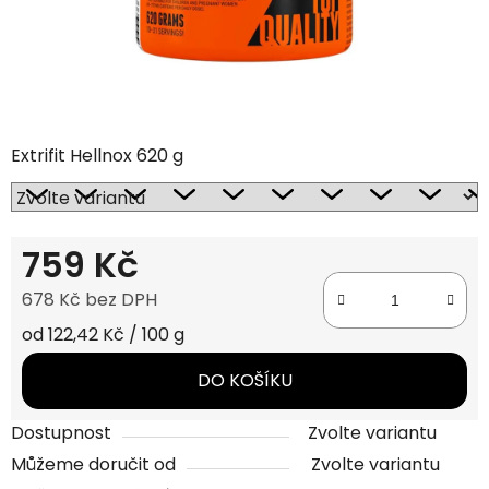
Extrifit Hellnox 620 g
759 Kč
678 Kč bez DPH
Měrná cena:
od 122,42 Kč / 100 g
DO KOŠÍKU
Dostupnost
Zvolte variantu
Můžeme doručit od
Zvolte variantu