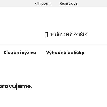
Přihlášení
Registrace
 nás
Newsletter
Hodnocení obchodu
Mapa ser
PRÁZDNÝ KOŠÍK
NÁKUPNÍ
KOŠÍK
Kloubní výživa
Výhodné balíčky
Hřeji
ipravujeme.