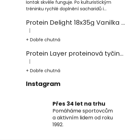
Iontak skvěle funguje. Po kulturistickým
tréninku rychlé doplnění sacharidů i...
Protein Delight 18x35g Vanilka kešu karamel
|
Hodnocení produktu je 5 z 5 hvězdiček.
+ Dobře chutná
Protein Layer proteinová tyčinka 18x50g Čoko-burák-karamel
|
Hodnocení produktu je 5 z 5 hvězdiček.
+ Dobře chutná
Instagram
Přes 34 let na trhu
Pomáháme sportovcům
a aktivním lidem od roku
1992.