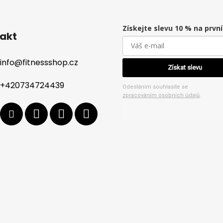
Získejte slevu 10 % na prvn
akt
info
@
fitnessshop.cz
Získat slevu
+420734724439
Odesláním souhlasíte se
zpracováním osobních údajů
.