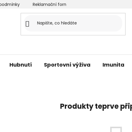
podmínky
Reklamační formulář
Velkoobchod
O
Hubnutí
Sportovní výživa
Imunita
Produkty teprve př