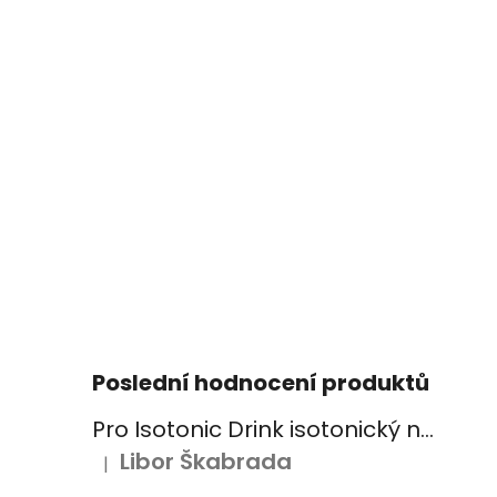
Poslední hodnocení produktů
Pro Isotonic Drink isotonický nápoj 525g pomeranč
Libor Škabrada
|
Hodnocení produktu je 5 z 5 hvězdiček.