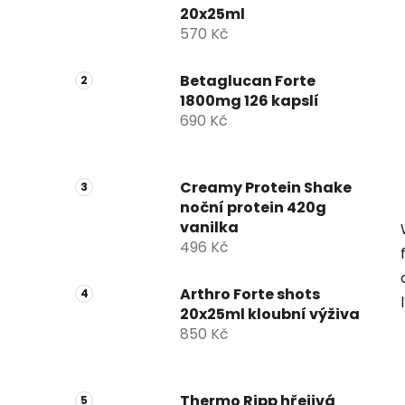
t
20x25ml
r
570 Kč
a
n
Betaglucan Forte
n
1800mg 126 kapslí
í
690 Kč
p
a
Creamy Protein Shake
n
noční protein 420g
e
vanilka
l
496 Kč
Arthro Forte shots
20x25ml kloubní výživa
850 Kč
Thermo Ripp hřejivá