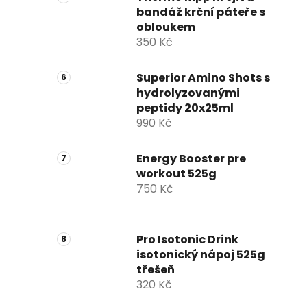
bandáž krční páteře s
obloukem
350 Kč
Superior Amino Shots s
hydrolyzovanými
peptidy 20x25ml
990 Kč
Energy Booster pre
workout 525g
750 Kč
Pro Isotonic Drink
isotonický nápoj 525g
třešeň
320 Kč