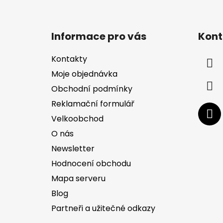
Z
á
Informace pro vás
Kont
p
a
Kontakty
t
Moje objednávka
í
Obchodní podmínky
Reklamační formulář
Velkoobchod
O nás
Newsletter
Hodnocení obchodu
Mapa serveru
Blog
Partneři a užitečné odkazy