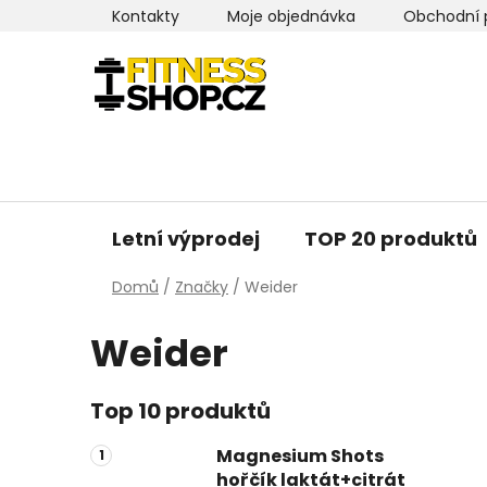
Přejít
Kontakty
Moje objednávka
Obchodní 
na
obsah
Letní výprodej
TOP 20 produktů
Domů
/
Značky
/
Weider
Weider
P
Top 10 produktů
o
Magnesium Shots
s
hořčík laktát+citrát