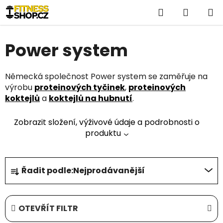
Přejít
Hledat
NÁKUP
na
obsah
KOŠÍK
Power system
Německá společnost Power system se zaměřuje na
výrobu
proteinových tyčinek
,
proteinových
koktejlů
a
koktejlů na hubnutí
.
Zobrazit složení, výživové údaje a podrobnosti o
produktu
Ř
Řadit podle:
Nejprodávanější
a
z
e
OTEVŘÍT FILTR
n