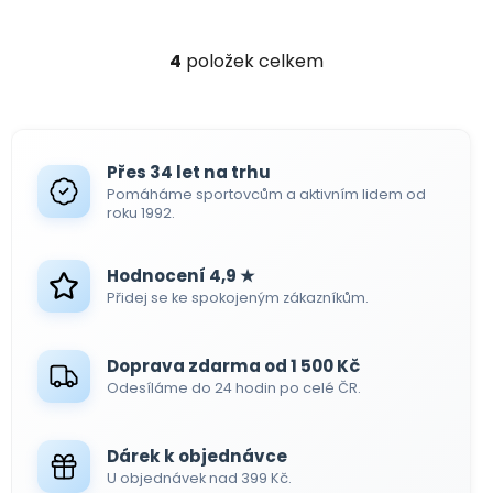
4
položek celkem
O
v
l
á
d
Přes 34 let na trhu
a
Pomáháme sportovcům a aktivním lidem od
c
roku 1992.
í
p
Hodnocení 4,9 ★
r
Přidej se ke spokojeným zákazníkům.
v
k
y
Doprava zdarma od 1 500 Kč
v
Odesíláme do 24 hodin po celé ČR.
ý
p
i
Dárek k objednávce
s
U objednávek nad 399 Kč.