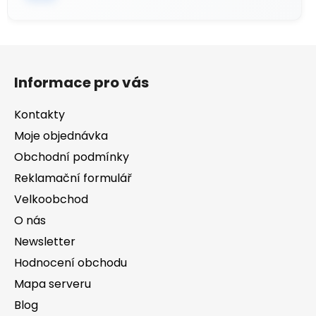
u
Z
á
Informace pro vás
p
a
Kontakty
t
Moje objednávka
í
Obchodní podmínky
Reklamační formulář
Velkoobchod
O nás
Newsletter
Hodnocení obchodu
Mapa serveru
Blog