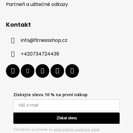
Partneři a užitečné odkazy
Kontakt
info
@
fitnessshop.cz
+420734724439
Získejte slevu 10 % na první nákup
Získat slevu
Odesláním souhlasíte se
zpracováním osobních údajů
.