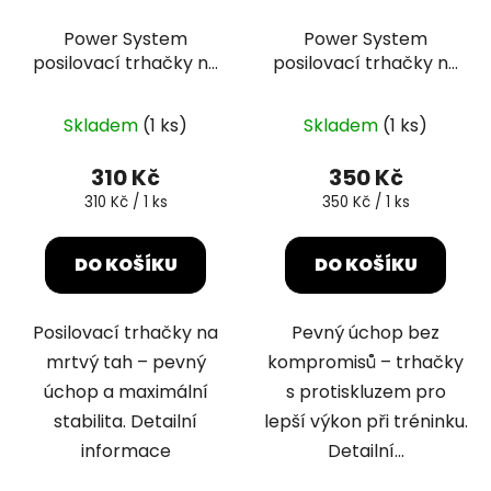
Power System
Power System
posilovací trhačky na
posilovací trhačky na
mrtvý tah Power Pin
cvičení XTR Grip
černé
červené
Skladem
(1 ks)
Skladem
(1 ks)
310 Kč
350 Kč
Měrná
Měrná
310 Kč / 1 ks
350 Kč / 1 ks
cena:
cena:
DO KOŠÍKU
DO KOŠÍKU
Posilovací trhačky na
Pevný úchop bez
mrtvý tah – pevný
kompromisů – trhačky
úchop a maximální
s protiskluzem pro
stabilita. Detailní
lepší výkon při tréninku.
informace
Detailní...