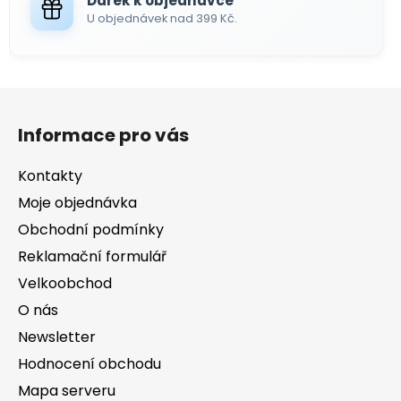
Dárek k objednávce
U objednávek nad 399 Kč.
Z
á
Informace pro vás
p
a
Kontakty
t
Moje objednávka
í
Obchodní podmínky
Reklamační formulář
Velkoobchod
O nás
Newsletter
Hodnocení obchodu
Mapa serveru