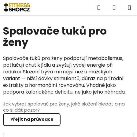
Přejít
Hledat
NÁKUP
na
obsah
KOŠÍK
Spalovače tuků pro
ženy
Spalovače tuků pro ženy podporují metabolismus,
potlačují chuť k jídlu a zvyšují výdej energie při
redukci. Složení bývá mírnější než u mužských
variant — nižší dávky stimulantů, důraz na přírodní
extrakty a hormonální rovnováhu. Vhodné jako
podpora kalorického deficitu, ne jako jeho náhrada.
Jak vybrat spalovač pro ženy, jaké složení hledat a na
co si dát pozor?
Přejít na průvodce
Ř