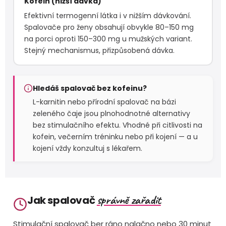
Kofein (nižší dávka)
Efektivní termogenní látka i v nižším dávkování.
Spalovače pro ženy obsahují obvykle 80–150 mg
na porci oproti 150–300 mg u mužských variant.
Stejný mechanismus, přizpůsobená dávka.
Hledáš spalovač bez kofeinu?
L-karnitin nebo přírodní spalovač na bázi
zeleného čaje jsou plnohodnotné alternativy
bez stimulačního efektu. Vhodné při citlivosti na
kofein, večerním tréninku nebo při kojení — a u
kojení vždy konzultuj s lékařem.
správně zařadit
Jak spalovač
Stimulační spalovač ber ráno nalačno nebo 30 minut