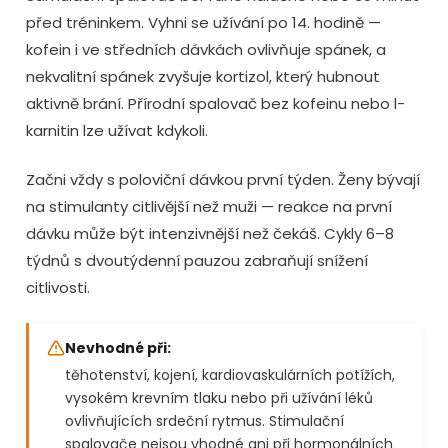
před tréninkem. Vyhni se užívání po 14. hodině —
kofein i ve středních dávkách ovlivňuje spánek, a
nekvalitní spánek zvyšuje kortizol, který hubnout
aktivně brání. Přírodní spalovač bez kofeinu nebo l-
karnitin lze užívat kdykoli.
Začni vždy s poloviční dávkou první týden. Ženy bývají
na stimulanty citlivější než muži — reakce na první
dávku může být intenzivnější než čekáš. Cykly 6–8
týdnů s dvoutýdenní pauzou zabraňují snížení
citlivosti.
Nevhodné při:
těhotenství, kojení, kardiovaskulárních potížích,
vysokém krevním tlaku nebo při užívání léků
ovlivňujících srdeční rytmus. Stimulační
spalovače nejsou vhodné ani při hormonálních