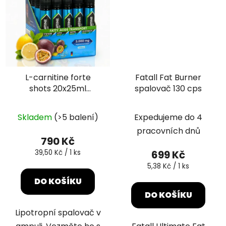
L-carnitine forte
Fatall Fat Burner
shots 20x25ml
spalovač 130 cps
Carnipure
Průměrné
Skladem
(>5 balení)
Expedujeme do 4
hodnocení
pracovních dnů
produktu
790 Kč
je
Měrná
39,50 Kč / 1 ks
699 Kč
cena:
5,0
Měrná
5,38 Kč / 1 ks
cena:
z
DO KOŠÍKU
5
DO KOŠÍKU
hvězdiček.
Lipotropní spalovač v