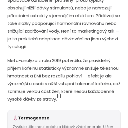
Spalovače označené "pro ženy" proto typicky
obsahují nižší dávky stimulantů, nebo je nahrazují
přírodními extrakty s jemnějším efektem. Přidávají se
také složky podporující hormonální rovnováhu nebo
snižující zadržování vody. Není to marketingový trik —
je to praktická adaptace dávkování na jinou výchozí
fyziologii.
Meta-analýza z roku 2019 potvrdila, že pravidelný
příjem kofeinu statisticky významně snižuje tělesnou
hmotnost a BMI bez rozdílu pohlaví — efekt je ale
výraznější u osob s nižší vstupní tolerancí kofeinu, což
zahrnuje velkou část žen, které nesou každodenně
[1]
vysoké dávky ze stravy.
Termogeneze
Zvyšuje tělesnou teplotu a klidový výdej energie. U žen