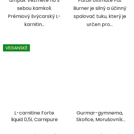
ampuli. Vezměte ho s
Fatall Ultimate Fat
sebou kamkoli.
Burner je silný a účinný
Prémiový švýcarský L-
spalovač tuku, který je
karnitin...
určen pro...
VEGANSKÉ
L-carnitine Forte
Gurmar-gymnema,
liquid 0,5L Carnipure
Skořice, Morušovník,
Chrom 67 kapslí