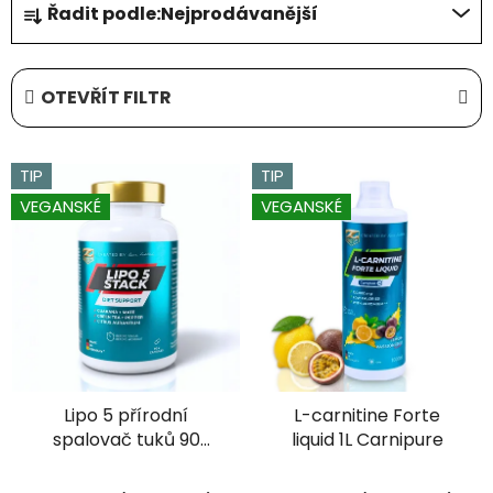
Řadit podle:
Nejprodávanější
a
z
e
OTEVŘÍT FILTR
n
í
V
p
TIP
TIP
ý
r
VEGANSKÉ
VEGANSKÉ
p
o
i
d
s
u
p
k
r
t
o
ů
d
Lipo 5 přírodní
L-carnitine Forte
u
spalovač tuků 90
liquid 1L Carnipure
k
kapslí
t
Průměrné
Průměrné