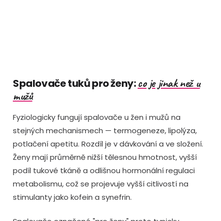
v
l
á
d
a
c
í
p
co je jinak než u
Spalovače tuků pro ženy:
r
mužů
v
k
Fyziologicky fungují spalovače u žen i mužů na
y
stejných mechanismech — termogeneze, lipolýza,
v
potlačení apetitu. Rozdíl je v dávkování a ve složení.
ý
p
Ženy mají průměrně nižší tělesnou hmotnost, vyšší
i
podíl tukové tkáně a odlišnou hormonální regulaci
s
metabolismu, což se projevuje vyšší citlivostí na
u
stimulanty jako kofein a synefrin.