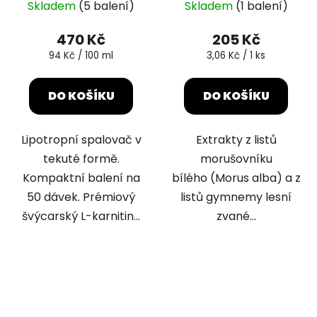
Skladem
(5 balení)
Skladem
(1 balení)
470 Kč
205 Kč
Měrná
Měrná
94 Kč / 100 ml
3,06 Kč / 1 ks
cena:
cena:
DO KOŠÍKU
DO KOŠÍKU
Lipotropní spalovač v
Extrakty z listů
tekuté formě.
morušovníku
Kompaktní balení na
bílého (Morus alba) a z
50 dávek. Prémiový
listů gymnemy lesní
švýcarský L-karnitin...
zvané...