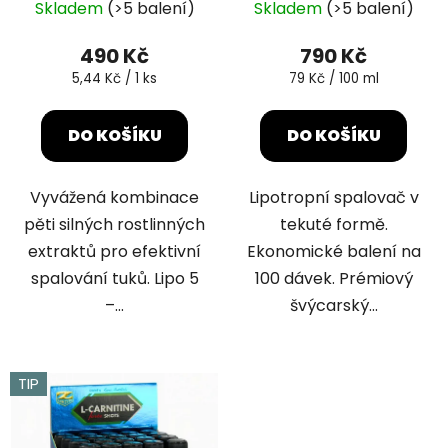
ů
Skladem
(>5 balení)
Skladem
(>5 balení)
hodnocení
hodnocení
produktu
produktu
490 Kč
790 Kč
je
je
Měrná
Měrná
5,44 Kč / 1 ks
79 Kč / 100 ml
cena:
cena:
4,5
5,0
z
z
DO KOŠÍKU
DO KOŠÍKU
5
5
hvězdiček.
hvězdiček.
Vyvážená kombinace
Lipotropní spalovač v
pěti silných rostlinných
tekuté formě.
extraktů pro efektivní
Ekonomické balení na
spalování tuků. Lipo 5
100 dávek. Prémiový
–...
švýcarský...
TIP