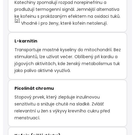
Katechiny zpomalují rozpad norepinefrinu a
prodlužují termogenní signál. Jemnější alternativa
ke kofeinu s prokázaným efektem na oxidaci tuků.
[2]
Vhodné i pro ženy, které kofein netolerují.
L-karnitin
Transportuje mastné kyseliny do mitochondrií. Bez
stimulantů, lze užívat večer. Oblíbený při kardiu a
jógových aktivitách, kde ženský metabolismus tuk
jako palivo aktivně využívá.
Picolinát chromu
Stopový prvek, který zlepšuje inzulinovou
senzitivitu a snižuje chutě na sladké. Zvlášť
relevantní u žen s výkyvy krevního cukru před
menstruací.