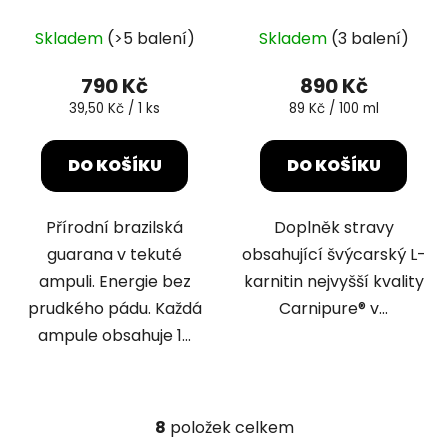
20x25ml
litr
Průměrné
Skladem
(>5 balení)
Skladem
(3 balení)
hodnocení
produktu
790 Kč
890 Kč
je
Měrná
Měrná
39,50 Kč / 1 ks
89 Kč / 100 ml
cena:
cena:
5,0
z
DO KOŠÍKU
DO KOŠÍKU
5
hvězdiček.
Přírodní brazilská
Doplněk stravy
guarana v tekuté
obsahující švýcarský L-
ampuli. Energie bez
karnitin nejvyšší kvality
prudkého pádu. Každá
Carnipure® v...
ampule obsahuje 1...
8
položek celkem
O