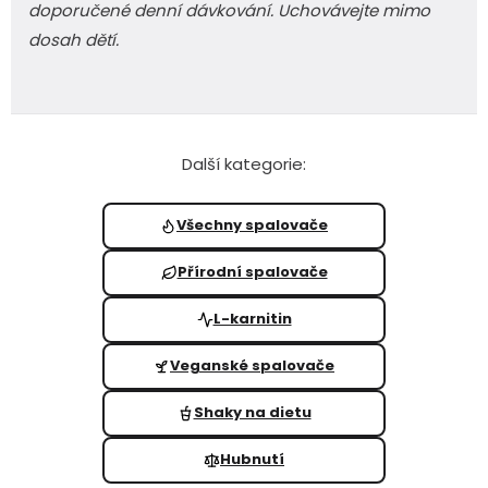
doporučené denní dávkování. Uchovávejte mimo
dosah dětí.
Další kategorie:
Všechny spalovače
Přírodní spalovače
L-karnitin
Veganské spalovače
Shaky na dietu
Hubnutí