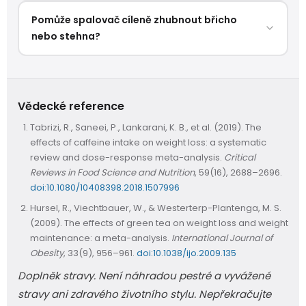
nízkointenzitní aerobní aktivity jako jóga nebo
Obecně ano, žádná klinická kontraindikace
pilates vhodný — tělo při nich spaluje vyšší podíl
Pomůže spalovač cíleně zhubnout břicho
neexistuje. Stimulanty jako kofein ale mohou
tuků jako palivo a l-karnitin tento proces
nebo stehna?
zhoršovat menstruační křeče a citlivost na bolest.
podporuje. Termogenní spalovač se silnými
Pokud víš, že na tebe kofein v tomto období
Ne. Cílené spalování tuku z konkrétního místa
stimulanty je pro tyto aktivity zbytečný.
působí hůře, přejdi dočasně na bezkofeínový
(spot reduction) je mýtus, který věda
spalovač nebo l-karnitin. Přírodní extrakt ze
nepodporuje. Tělo při kalorickém deficitu
Vědecké reference
zeleného čaje bývá lépe tolerovaný.
odbourává tuk systémově — kde, to určuje
Tabrizi, R., Saneei, P., Lankarani, K. B., et al. (2019). The
genetika a hormonální profil, ne produkt. Ženy
effects of caffeine intake on weight loss: a systematic
typicky ztrácejí tuk nejprve z obličeje a hrudníku,
review and dose-response meta-analysis.
Critical
oblast stehen a boků jako poslední. Spalovač tento
Reviews in Food Science and Nutrition
, 59(16), 2688–2696.
pořadí nezměnì.
doi:10.1080/10408398.2018.1507996
Hursel, R., Viechtbauer, W., & Westerterp-Plantenga, M. S.
(2009). The effects of green tea on weight loss and weight
maintenance: a meta-analysis.
International Journal of
Obesity
, 33(9), 956–961.
doi:10.1038/ijo.2009.135
Doplněk stravy. Není náhradou pestré a vyvážené
stravy ani zdravého životního stylu. Nepřekračujte