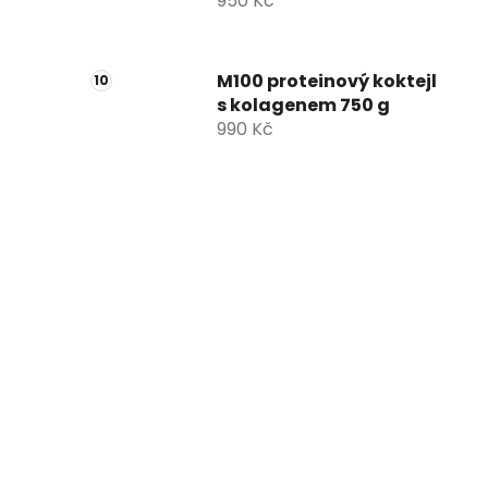
950 Kč
M100 proteinový koktejl
s kolagenem 750 g
990 Kč