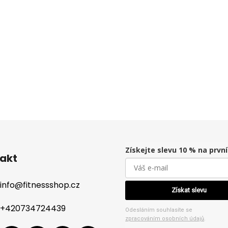
Získejte slevu 10 % na prvn
akt
info
@
fitnessshop.cz
Získat slevu
+420734724439
Odesláním souhlasíte se
zpracováním osobních údajů
.