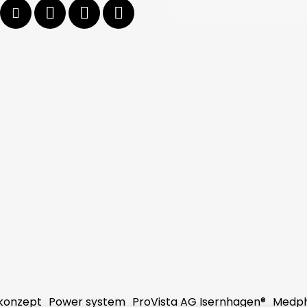
konzept
Power system
ProVista AG Isernhagen®
Medp