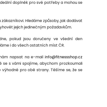
ideální doplněk pro své potřeby a mohou se
u zákazníkovi. Hledáme způsoby, jak dodávat
 vyhovět jejich jedinečným požadavkům.
dne, pokud jsou doručeny ve všední den
áme i do všech ostatních míst ČR.
e nám napsat na e-mail
info@fitnessshop.cz
ě se s vámi spojíme, abychom prozkoumali
e výhodné pro obě strany. Těšíme se, že se