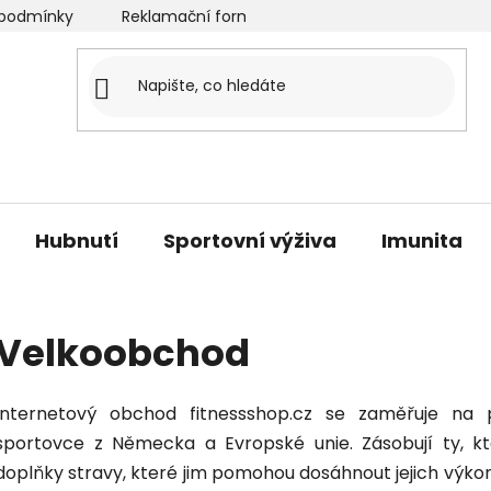
podmínky
Reklamační formulář
Velkoobchod
O
Hubnutí
Sportovní výživa
Imunita
Velkoobchod
Internetový obchod fitnessshop.cz se zaměřuje na 
sportovce z Německa a Evropské unie. Zásobují ty, kte
doplňky stravy, které jim pomohou dosáhnout jejich výkonn