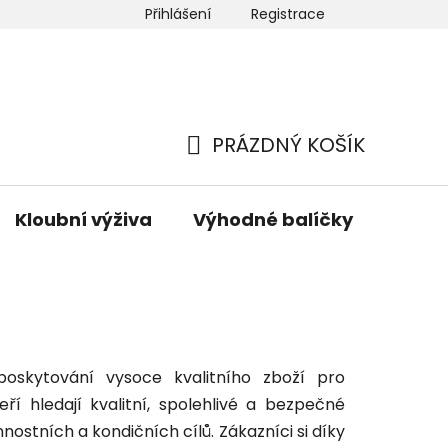
Přihlášení
Registrace
 nás
Newsletter
Hodnocení obchodu
Mapa ser
PRÁZDNÝ KOŠÍK
NÁKUPNÍ
KOŠÍK
Kloubní výživa
Výhodné balíčky
Hřeji
poskytování vysoce kvalitního zboží pro
ří hledají kvalitní, spolehlivé a bezpečné
ostních a kondičních cílů. Zákazníci si díky