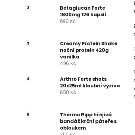
n
n
Betaglucan Forte
1800mg 126 kapslí
í
690 Kč
p
a
n
Creamy Protein Shake
e
noční protein 420g
l
vanilka
496 Kč
Arthro Forte shots
20x25ml kloubní výživa
850 Kč
Thermo Ripp hřejivá
bandáž krční páteře s
obloukem
350 Kč