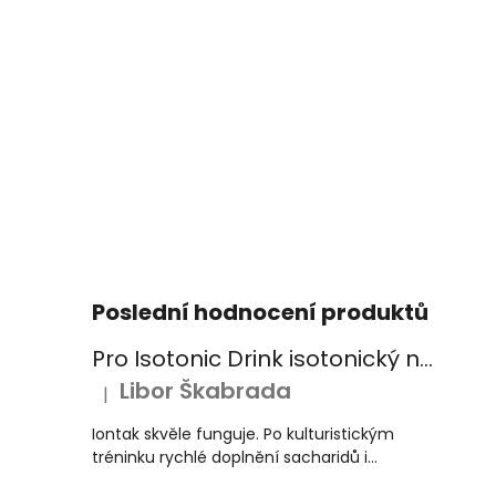
Poslední hodnocení produktů
Pro Isotonic Drink isotonický nápoj 525g pomeranč
Libor Škabrada
|
Hodnocení produktu je 5 z 5 hvězdiček.
Iontak skvěle funguje. Po kulturistickým
tréninku rychlé doplnění sacharidů i...