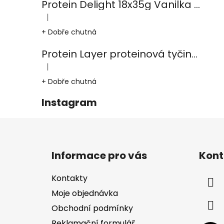
Protein Delight 18x35g Vanilka kešu karamel
|
Hodnocení produktu je 5 z 5 hvězdiček.
+ Dobře chutná
Protein Layer proteinová tyčinka 18x50g Čoko-burák-karamel
|
Hodnocení produktu je 5 z 5 hvězdiček.
+ Dobře chutná
Instagram
Z
á
Informace pro vás
Kont
p
a
Kontakty
t
Moje objednávka
í
Obchodní podmínky
Reklamační formulář