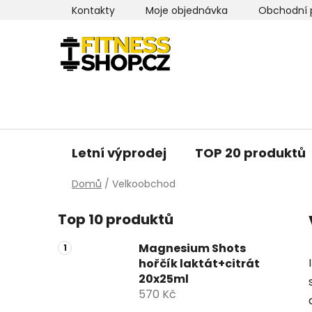
Přejít
Kontakty
Moje objednávka
Obchodní 
na
obsah
Letní výprodej
TOP 20 produktů
Domů
/
Velkoobchod
P
Top 10 produktů
o
s
Magnesium Shots
t
hořčík laktát+citrát
r
20x25ml
a
570 Kč