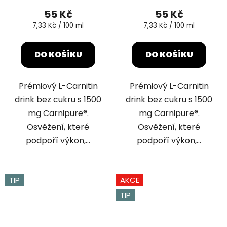
produktu
55 Kč
55 Kč
je
Měrná
Měrná
7,33 Kč / 100 ml
7,33 Kč / 100 ml
cena:
cena:
5,0
z
DO KOŠÍKU
DO KOŠÍKU
5
hvězdiček.
Prémiový L-Carnitin
Prémiový L-Carnitin
drink bez cukru s 1500
drink bez cukru s 1500
mg Carnipure®.
mg Carnipure®.
Osvěžení, které
Osvěžení, které
podpoří výkon,...
podpoří výkon,...
TIP
AKCE
TIP