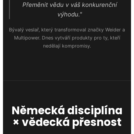
Přeměnit vědu v váš konkurenční
výhodu."
Bývalý veslař, který transformoval značky Weider a
Multipower. Dnes vytváří produkty pro ty, kteří
nedělají kompromisy.
Německá disciplína
× vědecká přesnost