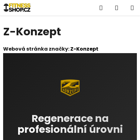
Přejít
Hledat
NÁKUP
na
obsah
KOŠÍK
Z-Konzept
Webová stránka značky:
Z-Konzept
Regenerace na
profesionální úrovni