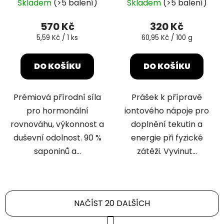
Skladem
(>5 balení)
Skladem
(>5 balení)
hodnocení
hodnocení
produktu
produktu
570 Kč
320 Kč
je
je
Měrná
Měrná
5,59 Kč / 1 ks
60,95 Kč / 100 g
cena:
cena:
5,0
5,0
z
z
DO KOŠÍKU
DO KOŠÍKU
5
5
hvězdiček.
hvězdiček.
Prémiová přírodní síla
Prášek k přípravě
pro hormonální
iontového nápoje pro
rovnováhu, výkonnost a
doplnění tekutin a
duševní odolnost. 90 %
energie při fyzické
saponinů a...
zátěži. Vyvinut...
NAČÍST 20 DALŠÍCH
S