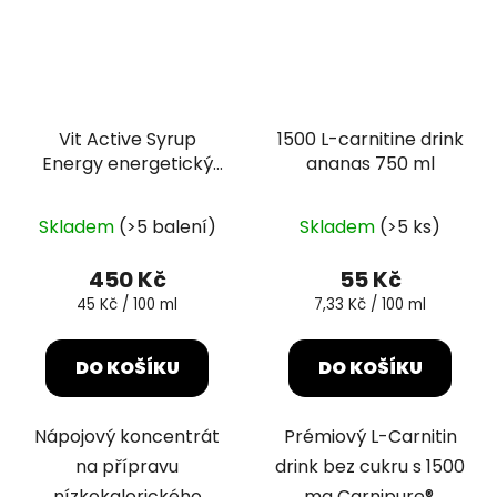
Vit Active Syrup
1500 L-carnitine drink
Energy energetický
ananas 750 ml
nápojový koncentrát
Průměrné
Průměrné
1L
Skladem
(>5 balení)
Skladem
(>5 ks)
hodnocení
hodnocení
produktu
produktu
450 Kč
55 Kč
je
je
Měrná
Měrná
45 Kč / 100 ml
7,33 Kč / 100 ml
cena:
cena:
5,0
5,0
z
z
DO KOŠÍKU
DO KOŠÍKU
5
5
hvězdiček.
hvězdiček.
Nápojový koncentrát
Prémiový L-Carnitin
na přípravu
drink bez cukru s 1500
nízkokalorického
mg Carnipure®.