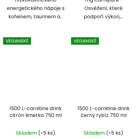
energetického nápoje s
Osvěžení, které
kofeinem, taurinem a...
podpoří výkon,...
VEGANSKÉ
VEGANSKÉ
1500 L-carnitine drink
1500 L-carnitine drink
citrón limetka 750 ml
černý rybíz 750 ml
Průměrné
Skladem
(>5 ks)
Skladem
(>5 ks)
hodnocení