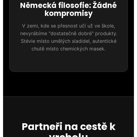
Německá filosofie: Žádné
kompromisy
V zemi, kde se přesnost učí už ve škole,
nevyrábíme "dostatečně dobré" produkty.
Stévie místo umělých sladidel, autentické
chutě místo chemických masek.
Partneři na cestě k