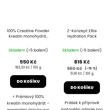
100% Creatine Powder
Z-Konzept Elite
kreatin monohydrát
Hydration Pack
300g
Průměrné
Skladem
(>5 balení)
Skladem
(>5 balení)
hodnocení
produktu
550 Kč
816 Kč
je
Měrná
183,33 Kč / 100 g
960 Kč
(–15 %)
cena:
5,0
Měrná
51,81 Kč / 100 g
cena:
z
DO KOŠÍKU
5
DO KOŠÍKU
hvězdiček.
⚡ Prémiový 100%
Prášek k přípravě
kreatin monohydrát –
iontového nápoje pro
maximální čistota pro