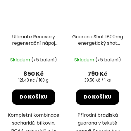
Ultimate Recovery
Guarana Shot 1800mg
regenerační nápoj
energetický shot
krvavý pomeranč
20x25ml
Průměrné
Průměrné
700g
Skladem
(>5 balení)
Skladem
(>5 balení)
hodnocení
hodnocení
produktu
produktu
850 Kč
790 Kč
je
je
Měrná
Měrná
121,43 Kč / 100 g
39,50 Kč / 1 ks
cena:
cena:
5,0
5,0
z
z
DO KOŠÍKU
DO KOŠÍKU
5
5
hvězdiček.
hvězdiček.
Kompletní kombinace
Přírodní brazilská
sacharidů, bílkovin,
guarana v tekuté
BCAA, minerálů a L-
ampuli. Energie bez