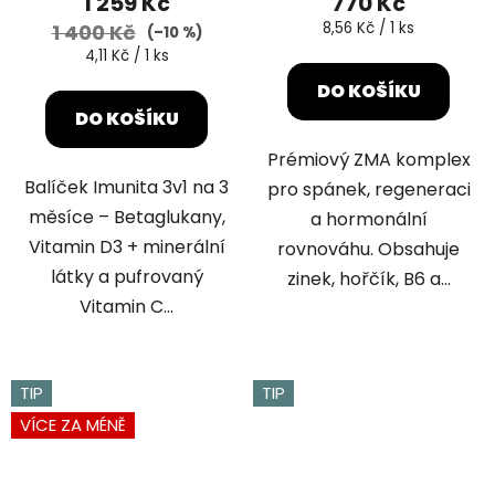
1 259 Kč
770 Kč
je
Měrná
8,56 Kč / 1 ks
1 400 Kč
(–10 %)
cena:
5,0
Měrná
4,11 Kč / 1 ks
cena:
z
DO KOŠÍKU
5
DO KOŠÍKU
hvězdiček.
Prémiový ZMA komplex
Balíček Imunita 3v1 na 3
pro spánek, regeneraci
měsíce – Betaglukany,
a hormonální
Vitamin D3 + minerální
rovnováhu. Obsahuje
látky a pufrovaný
zinek, hořčík, B6 a...
Vitamin C...
TIP
TIP
VÍCE ZA MÉNĚ