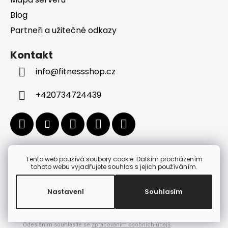
Blog
Partneři a užitečné odkazy
Kontakt
info
@
fitnessshop.cz
+420734724439
Tento web používá soubory cookie. Dalším procházením
Získejte slevu 10 % na první nákup
tohoto webu vyjadřujete souhlas s jejich používáním.
Nastavení
Souhlasím
Získat slevu
Odesláním souhlasíte se
zpracováním osobních údajů
.