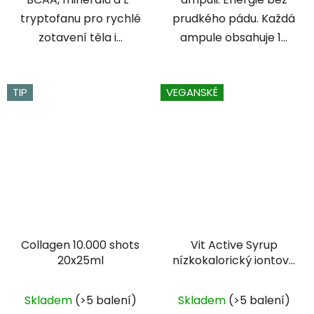
tryptofanu pro rychlé
prudkého pádu. Každá
zotavení těla i...
ampule obsahuje 1...
TIP
VEGANSKÉ
Collagen 10.000 shots
Vit Active Syrup
20x25ml
nízkokalorický iontový
nápoj koncentrát
Průměrné
Průměrné
zelený čaj limetka 1L
Skladem
(>5 balení)
Skladem
(>5 balení)
hodnocení
hodnocení