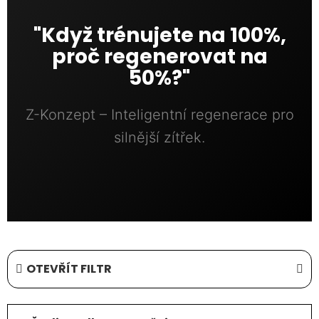
"Když trénujete na 100%,
proč regenerovat na
50%?"
Z-Konzept – Inteligentní regenerace pro
silnější zítřek.
OTEVŘÍT FILTR
Ř