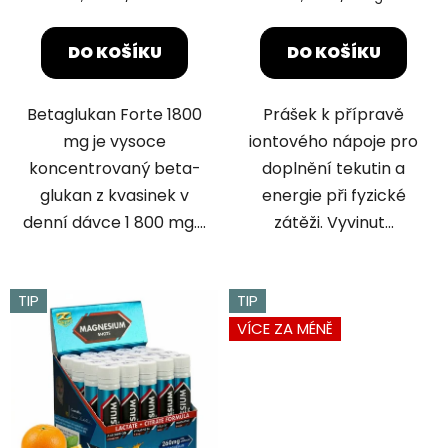
cena:
cena:
5,0
5,0
z
z
DO KOŠÍKU
DO KOŠÍKU
5
5
hvězdiček.
hvězdiček.
Betaglukan Forte 1800
Prášek k přípravě
mg je vysoce
iontového nápoje pro
koncentrovaný beta-
doplnění tekutin a
glukan z kvasinek v
energie při fyzické
denní dávce 1 800 mg....
zátěži. Vyvinut...
TIP
TIP
VÍCE ZA MÉNĚ