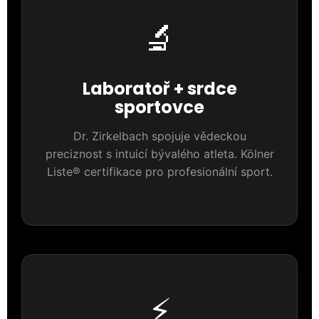
🔬
Laboratoř + srdce
sportovce
Dr. Zirkelbach spojuje vědeckou
preciznost s intuicí bývalého atleta. Kölner
Liste® certifikace pro profesionální sport.
⚡