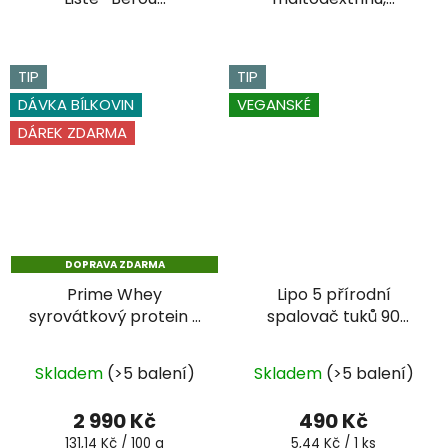
TIP
TIP
DÁVKA BÍLKOVIN
VEGANSKÉ
DÁREK ZDARMA
DOPRAVA ZDARMA
Prime Whey
Lipo 5 přírodní
syrovátkový protein s
spalovač tuků 90
peptidy čokoláda 2
kapslí
Průměrné
280 g
+ Smartshaker®
Skladem
(>5 balení)
Skladem
(>5 balení)
ZDARMA
hodnocení
produktu
2 990 Kč
490 Kč
je
Měrná
Měrná
131,14 Kč / 100 g
5,44 Kč / 1 ks