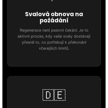
Svalová obnova na
požádání
Regenerace není pasivní čekání. Je to
aktivní proces, kdy vaše svaly dostávají
přesně to, co potřebují k překonání
včerejších limitů.
🇩🇪