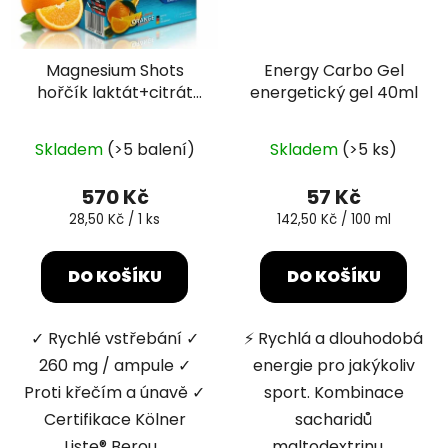
Magnesium Shots
Energy Carbo Gel
hořčík laktát+citrát
energetický gel 40ml
20x25ml
Průměrné
Průměrné
Skladem
(>5 balení)
Skladem
(>5 ks)
hodnocení
hodnocení
produktu
produktu
570 Kč
57 Kč
je
je
Měrná
Měrná
28,50 Kč / 1 ks
142,50 Kč / 100 ml
cena:
cena:
5,0
5,0
z
z
DO KOŠÍKU
DO KOŠÍKU
5
5
hvězdiček.
hvězdiček.
✓ Rychlé vstřebání ✓
⚡ Rychlá a dlouhodobá
260 mg / ampule ✓
energie pro jakýkoliv
Proti křečím a únavě ✓
sport. Kombinace
Certifikace Kölner
sacharidů
Liste® Berou...
maltodextrinu,...