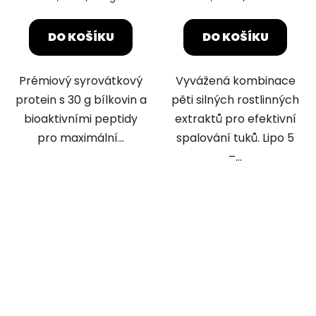
cena:
cena:
4,5
z
DO KOŠÍKU
DO KOŠÍKU
5
hvězdiček.
Prémiový syrovátkový
Vyvážená kombinace
protein s 30 g bílkovin a
pěti silných rostlinných
bioaktivními peptidy
extraktů pro efektivní
pro maximální...
spalování tuků. Lipo 5
–...