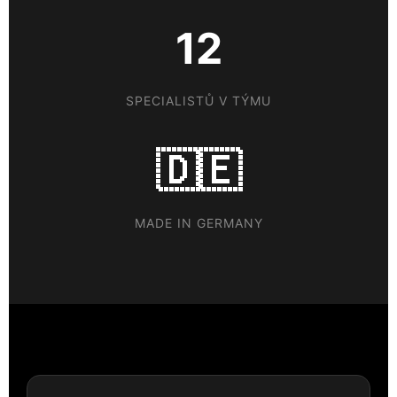
12
SPECIALISTŮ V TÝMU
🇩🇪
MADE IN GERMANY