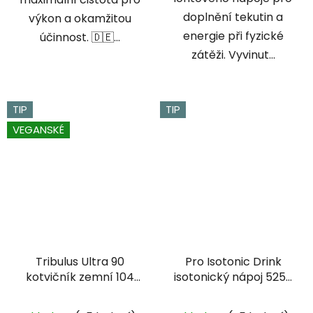
doplnění tekutin a
výkon a okamžitou
energie při fyzické
účinnost. 🇩🇪...
zátěži. Vyvinut...
TIP
TIP
VEGANSKÉ
Tribulus Ultra 90
Pro Isotonic Drink
kotvičník zemní 104
isotonický nápoj 525g
kapslí
pomeranč
Průměrné
Průměrné