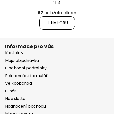
1
4
t
r
O
á
67
položek celkem
v
n
l
k
NAHORU
á
o
d
v
a
á
Z
c
n
Informace pro vás
á
í
í
p
Kontakty
p
r
a
Moje objednávka
v
t
Obchodní podmínky
k
í
y
Reklamační formulář
v
Velkoobchod
ý
O nás
p
i
Newsletter
s
Hodnocení obchodu
u
Mapa serveru