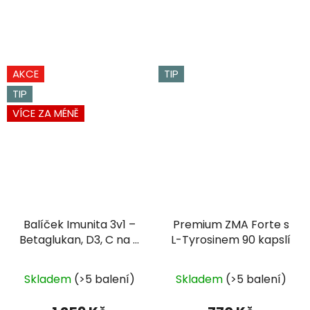
AKCE
TIP
TIP
VÍCE ZA MÉNĚ
Balíček Imunita 3v1 –
Premium ZMA Forte s
Betaglukan, D3, C na 3
L-Tyrosinem 90 kapslí
měsíce
Průměrné
Skladem
(>5 balení)
Skladem
(>5 balení)
hodnocení
produktu