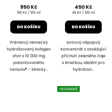
produktu
produktu
950 Kč
450 Kč
je
je
Měrná
Měrná
190 Kč / 100 ml
45 Kč / 100 ml
cena:
cena:
5,0
5,0
z
z
DO KOŠÍKU
DO KOŠÍKU
5
5
hvězdiček.
hvězdiček.
Prémiový německý
Iontový nápojový
hydrolizovaný kolagen
koncentrát s osvěžující
shot s 10 000 mg
příchutí zeleného čaje
patentovaného
s limetkou, ideální pro
Verisolu® – klinicky...
hydrataci...
VEGANSKÉ