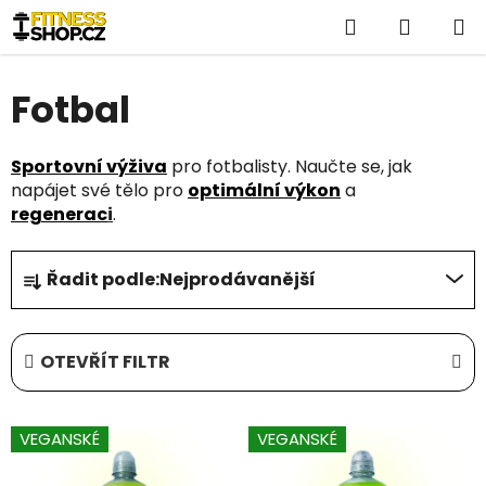
Přejít
Hledat
NÁKUP
na
obsah
KOŠÍK
Fotbal
Sportovní výživa
pro fotbalisty. Naučte se, jak
napájet své tělo pro
optimální výkon
a
regenerac
i
.
Ř
Řadit podle:
Nejprodávanější
a
z
e
OTEVŘÍT FILTR
n
í
V
p
VEGANSKÉ
VEGANSKÉ
ý
r
p