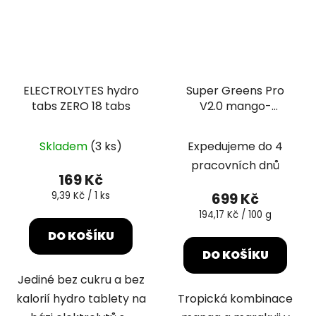
ELECTROLYTES hydro
Super Greens Pro
tabs ZERO 18 tabs
V2.0 mango-
maracuja 360g
Skladem
(3 ks)
Expedujeme do 4
pracovních dnů
169 Kč
Měrná
9,39 Kč / 1 ks
699 Kč
cena:
Měrná
194,17 Kč / 100 g
cena:
DO KOŠÍKU
DO KOŠÍKU
Jediné bez cukru a bez
kalorií hydro tablety na
Tropická kombinace