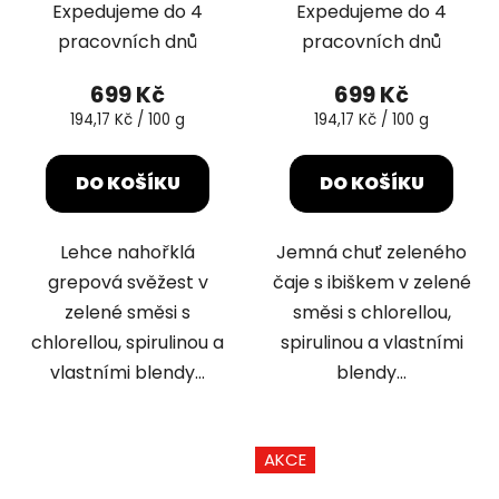
Expedujeme do 4
Expedujeme do 4
pracovních dnů
pracovních dnů
699 Kč
699 Kč
Měrná
Měrná
194,17 Kč / 100 g
194,17 Kč / 100 g
cena:
cena:
DO KOŠÍKU
DO KOŠÍKU
Lehce nahořklá
Jemná chuť zeleného
grepová svěžest v
čaje s ibiškem v zelené
zelené směsi s
směsi s chlorellou,
chlorellou, spirulinou a
spirulinou a vlastními
vlastními blendy...
blendy...
AKCE