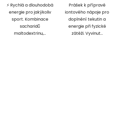
hvězdiček.
hvězdiček.
⚡ Rychlá a dlouhodobá
Prášek k přípravě
energie pro jakýkoliv
iontového nápoje pro
sport. Kombinace
doplnění tekutin a
sacharidů
energie při fyzické
maltodextrinu,...
zátěži. Vyvinut...