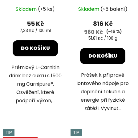
Průměrné
Skladem
(>5 ks)
Skladem
(>5 balení)
hodnocení
produktu
55 Kč
816 Kč
je
Měrná
7,33 Kč / 100 ml
960 Kč
(–15 %)
cena:
5,0
Měrná
51,81 Kč / 100 g
cena:
z
DO KOŠÍKU
5
DO KOŠÍKU
hvězdiček.
Prémiový L-Carnitin
Prášek k přípravě
drink bez cukru s 1500
iontového nápoje pro
mg Carnipure®.
doplnění tekutin a
Osvěžení, které
energie při fyzické
podpoří výkon,...
zátěži. Vyvinut...
TIP
TIP