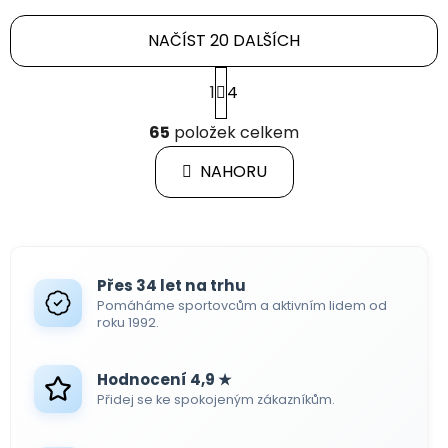
NAČÍST 20 DALŠÍCH
S
1
4
t
r
O
á
65
položek celkem
v
n
l
k
NAHORU
á
o
d
v
a
á
c
n
í
í
Přes 34 let na trhu
p
Pomáháme sportovcům a aktivním lidem od
r
roku 1992.
v
k
y
Hodnocení 4,9 ★
v
Přidej se ke spokojeným zákazníkům.
ý
p