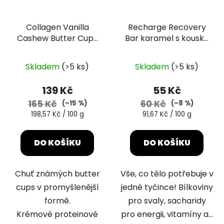
Collagen Vanilla
Recharge Recovery
Cashew Butter Cups
Bar karamel s kousky
70g
čokolády 60g
Průměrné
Skladem
(>5 ks)
Skladem
(>5 ks)
hodnocení
produktu
139 Kč
55 Kč
je
165 Kč
60 Kč
(–15 %)
(–8 %)
5,0
Měrná
Měrná
198,57 Kč / 100 g
91,67 Kč / 100 g
cena:
cena:
z
5
DO KOŠÍKU
DO KOŠÍKU
hvězdiček.
Chuť známých butter
Vše, co tělo potřebuje v
cups v promyšlenější
jedné tyčince! Bílkoviny
formě.
pro svaly, sacharidy
Krémové proteinové
pro energii, vitamíny a...