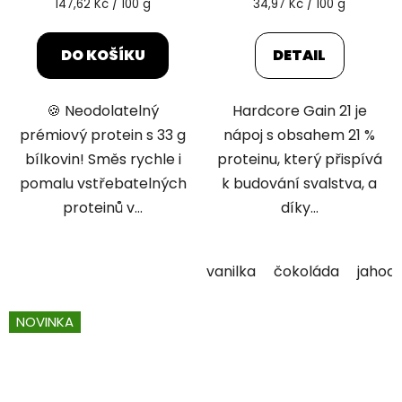
Měrná
Měrná
147,62 Kč / 100 g
34,97 Kč / 100 g
cena:
cena:
DO KOŠÍKU
DETAIL
🍪 Neodolatelný
Hardcore Gain 21 je
prémiový protein s 33 g
nápoj s obsahem 21 %
bílkovin! Směs rychle i
proteinu, který přispívá
pomalu vstřebatelných
k budování svalstva, a
proteinů v...
díky...
vanilka
čokoláda
jahod
NOVINKA