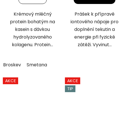
5
5
hvězdiček.
hvězdiček.
Krémový mléčný
Prášek k přípravě
protein bohatým na
iontového nápoje pro
kasein s dávkou
doplnění tekutin a
hydrolyzovaného
energie při fyzické
kolagenu. Protein...
zátěži. Vyvinut...
Broskev
Smetana
AKCE
AKCE
TIP