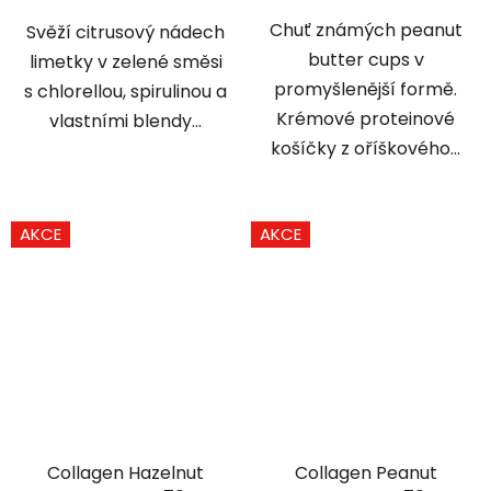
Chuť známých peanut
Svěží citrusový nádech
butter cups v
limetky v zelené směsi
promyšlenější formě.
s chlorellou, spirulinou a
Krémové proteinové
vlastními blendy...
košíčky z oříškového...
AKCE
AKCE
Collagen Hazelnut
Collagen Peanut