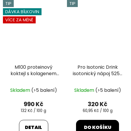
TIP
TIP
DÁVKA BÍLKOVIN
VÍCE ZA MÉNĚ
M100 proteinový
Pro Isotonic Drink
koktejl s kolagenem
isotonický nápoj 525g
750 g
pomeranč
Průměrné
Průměrné
Skladem
(>5 balení)
Skladem
(>5 balení)
hodnocení
hodnocení
produktu
produktu
990 Kč
320 Kč
je
je
Měrná
Měrná
132 Kč / 100 g
60,95 Kč / 100 g
cena:
cena:
5,0
5,0
z
z
DETAIL
DO KOŠÍKU