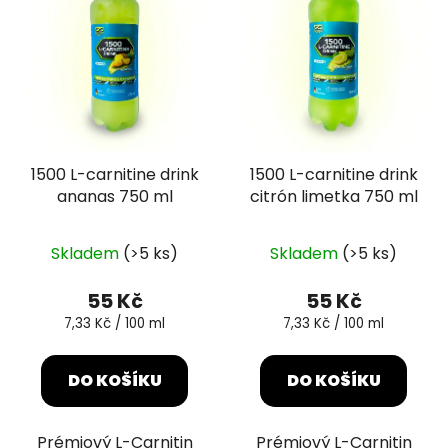
o
i
d
s
u
p
k
r
t
o
ů
d
1500 L-carnitine drink
1500 L-carnitine drink
u
ananas 750 ml
citrón limetka 750 ml
k
t
Průměrné
ů
Skladem
(>5 ks)
Skladem
(>5 ks)
hodnocení
produktu
55 Kč
55 Kč
je
Měrná
Měrná
7,33 Kč / 100 ml
7,33 Kč / 100 ml
cena:
cena:
5,0
z
DO KOŠÍKU
DO KOŠÍKU
5
hvězdiček.
Prémiový L-Carnitin
Prémiový L-Carnitin