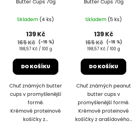
Butter Cups 70g
Butter Cups 70g
Průměrné
Skladem
(4 ks)
Skladem
(5 ks)
hodnocení
produktu
139 Kč
139 Kč
je
165 Kč
165 Kč
(–15 %)
(–15 %)
5,0
Měrná
Měrná
198,57 Kč / 100 g
198,57 Kč / 100 g
cena:
cena:
z
5
DO KOŠÍKU
DO KOŠÍKU
hvězdiček.
Chuť známých butter
Chuť známých peanut
cups v promyšlenější
butter cups v
formě.
promyšlenější formě.
Krémové proteinové
Krémové proteinové
košíčky z...
košíčky z arašídového...