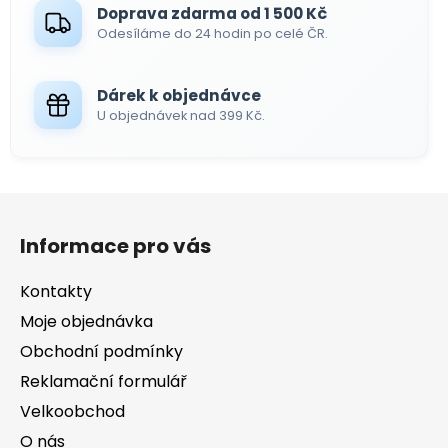
Doprava zdarma od 1 500 Kč
i
Odesíláme do 24 hodin po celé ČR.
s
u
Dárek k objednávce
U objednávek nad 399 Kč.
Z
á
Informace pro vás
p
a
Kontakty
t
Moje objednávka
í
Obchodní podmínky
Reklamační formulář
Velkoobchod
O nás