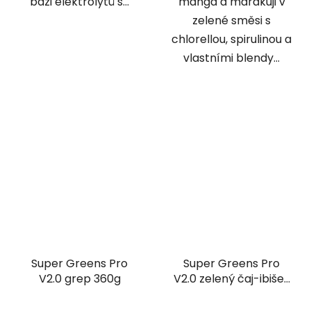
bázi elektrolytů s...
manga a marakuji v
zelené směsi s
chlorellou, spirulinou a
vlastními blendy...
Super Greens Pro
Super Greens Pro
V2.0 grep 360g
V2.0 zelený čaj-ibišek
360g