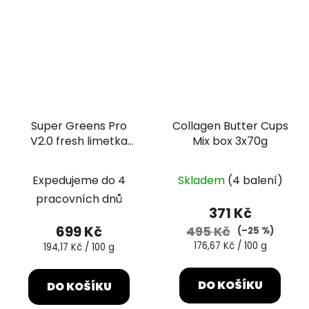
Super Greens Pro
Collagen Butter Cups
V2.0 fresh limetka
Mix box 3x70g
360g
Expedujeme do 4
Skladem
(4 balení)
pracovních dnů
371 Kč
699 Kč
495 Kč
(–25 %)
Měrná
176,67 Kč / 100 g
Měrná
194,17 Kč / 100 g
cena:
cena:
DO KOŠÍKU
DO KOŠÍKU