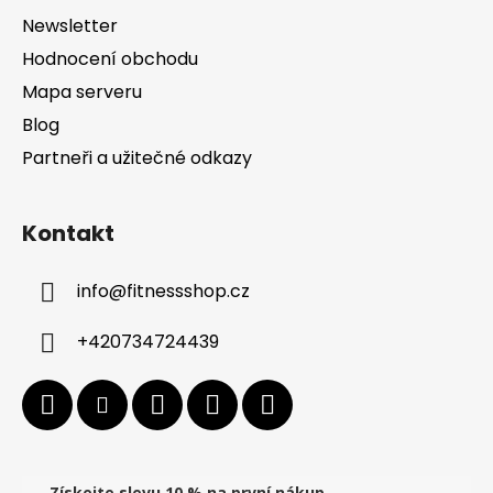
Newsletter
Hodnocení obchodu
Mapa serveru
Blog
Partneři a užitečné odkazy
Kontakt
info
@
fitnessshop.cz
+420734724439
Získejte slevu 10 % na první nákup