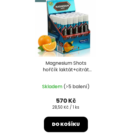
Magnesium Shots
hořčík laktát+citrát
20x25ml
Průměrné
Skladem
(>5 balení)
hodnocení
produktu
570 Kč
je
Měrná
28,50 Kč / 1 ks
cena:
5,0
z
DO KOŠÍKU
5