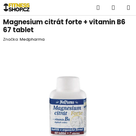
Přejít
Hledat
NÁKUP
na
obsah
KOŠÍK
Magnesium citrát forte + vitamin B6
67 tablet
Značka:
Medpharma