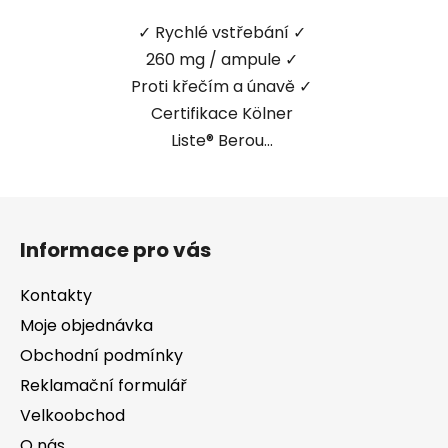
hvězdiček.
✓ Rychlé vstřebání ✓
260 mg / ampule ✓
Proti křečím a únavě ✓
Certifikace Kölner
Liste® Berou...
Z
á
Informace pro vás
p
a
Kontakty
t
Moje objednávka
í
Obchodní podmínky
Reklamační formulář
Velkoobchod
O nás