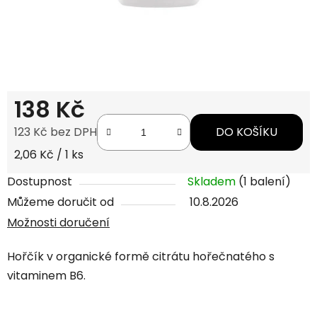
138 Kč
123 Kč bez DPH
DO KOŠÍKU
Měrná cena:
2,06 Kč / 1 ks
Dostupnost
Skladem
(1 balení)
Můžeme doručit od
10.8.2026
Možnosti doručení
Hořčík v organické formě citrátu hořečnatého s
vitaminem B6.