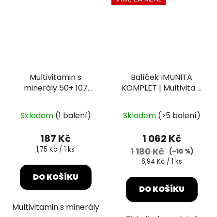
Multivitamin s
Balíček IMUNITA
minerály 50+ 107
KOMPLET | Multivita +
tablet
Betaglukan
Průměrné
Skladem
(1 balení)
Skladem
(>5 balení)
hodnocení
produktu
187 Kč
1 062 Kč
je
Měrná
1,75 Kč / 1 ks
1 180 Kč
(–10 %)
cena:
5,0
Měrná
6,94 Kč / 1 ks
cena:
z
DO KOŠÍKU
5
DO KOŠÍKU
hvězdiček.
Multivitamin s minerály