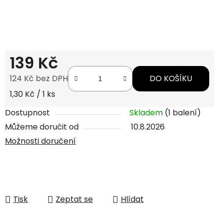
139 Kč
124 Kč bez DPH
DO KOŠÍKU
Měrná cena:
1,30 Kč / 1 ks
Dostupnost
Skladem
(1 balení)
Můžeme doručit od
10.8.2026
Možnosti doručení
Tisk
Zeptat se
Hlídat