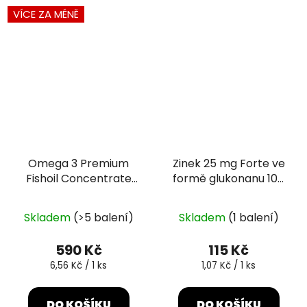
VÍCE ZA MÉNĚ
Omega 3 Premium
Zinek 25 mg Forte ve
Fishoil Concentrate
formě glukonanu 107
90 kapslí
tablet
Průměrné
Skladem
(>5 balení)
Skladem
(1 balení)
hodnocení
produktu
590 Kč
115 Kč
je
Měrná
Měrná
6,56 Kč / 1 ks
1,07 Kč / 1 ks
cena:
cena:
5,0
z
DO KOŠÍKU
DO KOŠÍKU