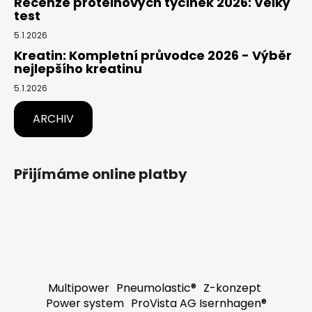
Recenze proteinových tyčinek 2026: Velký
test
5.1.2026
Kreatin: Kompletní průvodce 2026 - Výběr
nejlepšího kreatinu
5.1.2026
ARCHIV
Přijímáme online platby
Multipower
Pneumolastic®
Z-konzept
Power system
ProVista AG Isernhagen®