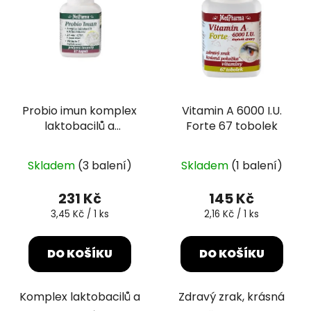
Probio imun komplex
Vitamin A 6000 I.U.
laktobacilů a
Forte 67 tobolek
bifidobakterií 67
kapslí
Skladem
(3 balení)
Skladem
(1 balení)
231 Kč
145 Kč
Měrná
Měrná
3,45 Kč / 1 ks
2,16 Kč / 1 ks
cena:
cena:
DO KOŠÍKU
DO KOŠÍKU
Komplex laktobacilů a
Zdravý zrak, krásná