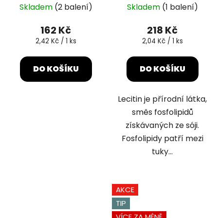
Skladem
(2 balení)
Skladem
(1 balení)
162 Kč
218 Kč
Měrná
Měrná
2,42 Kč / 1 ks
2,04 Kč / 1 ks
cena:
cena:
DO KOŠÍKU
DO KOŠÍKU
Lecitin je přírodní látka,
směs fosfolipidů
získávaných ze sóji.
Fosfolipidy patří mezi
tuky...
AKCE
TIP
VÍCE ZA MÉNĚ