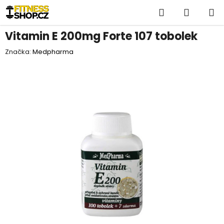
Přejít
Hledat
NÁKUP
na
obsah
KOŠÍK
Vitamin E 200mg Forte 107 tobolek
Značka:
Medpharma