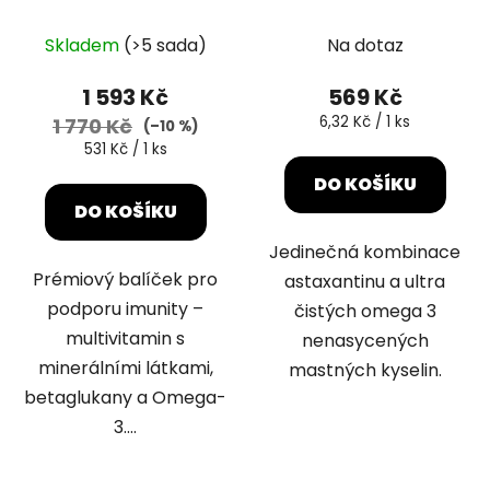
kapslí
Skladem
(>5 sada)
Na dotaz
1 593 Kč
569 Kč
Měrná
6,32 Kč / 1 ks
1 770 Kč
(–10 %)
cena:
Měrná
531 Kč / 1 ks
cena:
DO KOŠÍKU
DO KOŠÍKU
Jedinečná kombinace
Prémiový balíček pro
astaxantinu a ultra
podporu imunity –
čistých omega 3
multivitamin s
nenasycených
minerálními látkami,
mastných kyselin.
betaglukany a Omega-
3....