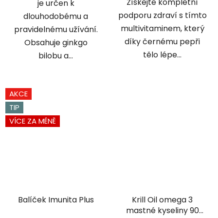
Získejte kompletní
je určen k
podporu zdraví s tímto
dlouhodobému a
multivitaminem, který
pravidelnému užívání.
díky černému pepři
Obsahuje ginkgo
tělo lépe...
bilobu a...
AKCE
TIP
VÍCE ZA MÉNĚ
Balíček Imunita Plus
Krill Oil omega 3
mastné kyseliny 90