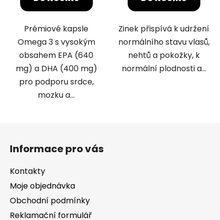
5
hvězdiček.
Prémiové kapsle
Zinek přispívá k udržení
Omega 3 s vysokým
normálního stavu vlasů,
obsahem EPA (640
nehtů a pokožky, k
mg) a DHA (400 mg)
normální plodnosti a...
pro podporu srdce,
mozku a...
Z
á
Informace pro vás
p
a
Kontakty
t
Moje objednávka
í
Obchodní podmínky
Reklamační formulář