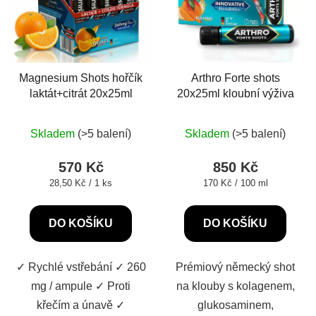
Magnesium Shots hořčík
Arthro Forte shots
laktát+citrát 20x25ml
20x25ml kloubní výživa
Průměrné
Průměrné
Skladem
(>5 balení)
Skladem
(>5 balení)
hodnocení
hodnocení
produktu
produktu
570 Kč
850 Kč
je
je
Měrná
Měrná
28,50 Kč / 1 ks
170 Kč / 100 ml
cena:
cena:
5,0
5,0
z
z
DO KOŠÍKU
DO KOŠÍKU
5
5
hvězdiček.
hvězdiček.
✓ Rychlé vstřebání ✓ 260
Prémiový německý shot
mg / ampule ✓ Proti
na klouby s kolagenem,
křečím a únavě ✓
glukosaminem,