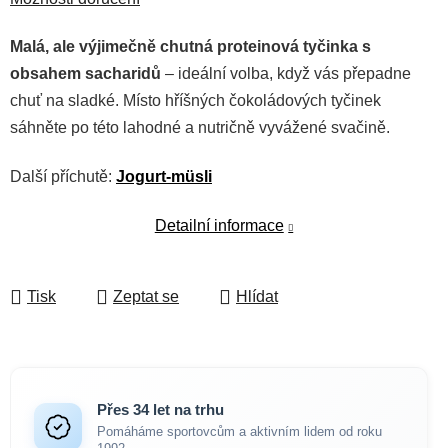
Malá, ale výjimečně chutná proteinová tyčinka s
obsahem sacharidů
– ideální volba, když vás přepadne
chuť na sladké. Místo hříšných čokoládových tyčinek
sáhněte po této lahodné a nutričně vyvážené svačině.
Další příchutě:
Jogurt-müsli
Detailní informace
Tisk
Zeptat se
Hlídat
Přes 34 let na trhu
Pomáháme sportovcům a aktivním lidem od roku