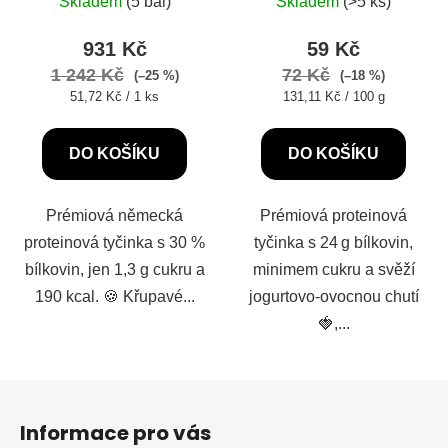
Skladem
(5 bal)
Skladem
(>5 ks)
hodnocení
produktu
931 Kč
59 Kč
je
1 242 Kč
72 Kč
(–25 %)
(–18 %)
5,0
Měrná
Měrná
51,72 Kč / 1 ks
131,11 Kč / 100 g
cena:
cena:
z
5
DO KOŠÍKU
DO KOŠÍKU
hvězdiček.
Prémiová německá
Prémiová proteinová
proteinová tyčinka s 30 %
tyčinka s 24 g bílkovin,
bílkovin, jen 1,3 g cukru a
minimem cukru a svěží
190 kcal. 🍪 Křupavé...
jogurtovo-ovocnou chutí
🍓,...
Z
á
Informace pro vás
p