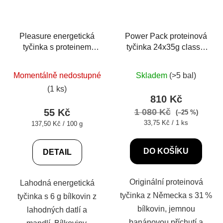
Pleasure energetická
Power Pack proteinová
tyčinka s proteinem
tyčinka 24x35g classic
tmavá čokoláda
dark
pomeranč 40 g
Momentálně nedostupné
Skladem
(>5 bal)
(1 ks)
810 Kč
55 Kč
1 080 Kč
(–25 %)
Měrná
33,75 Kč / 1 ks
Měrná
137,50 Kč / 100 g
cena:
cena:
DO KOŠÍKU
DETAIL
Originální proteinová
Lahodná energetická
tyčinka z Německa s 31 %
tyčinka s 6 g bílkovin z
bílkovin, jemnou
lahodných datlí a
banánovou příchutí a