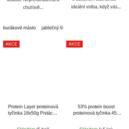
ideální volba, když vás...
chuťově...
burákové máslo
jablečný štrůdl
meruňka jogurt
třešeň 
AKCE
AKCE
Protein Layer proteinová
53% protein boost
tyčinka 18x50g Pistácie-
proteinová tyčinka 45g
bílá čokoláda
berry yoghurt
Průměrné