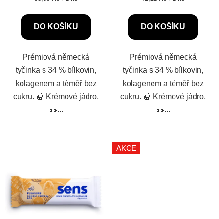
cena:
cena:
z
5
DO KOŠÍKU
DO KOŠÍKU
hvězdiček.
Prémiová německá
Prémiová německá
tyčinka s 34 % bílkovin,
tyčinka s 34 % bílkovin,
kolagenem a téměř bez
kolagenem a téměř bez
cukru. 🍯 Krémové jádro,
cukru. 🍯 Krémové jádro,
🥜...
🥜...
AKCE