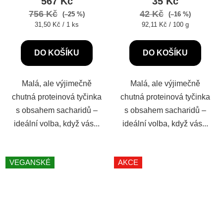
567 Kč
35 Kč
je
756 Kč
42 Kč
(–25 %)
(–16 %)
5,0
Měrná
Měrná
31,50 Kč / 1 ks
92,11 Kč / 100 g
cena:
cena:
z
5
DO KOŠÍKU
DO KOŠÍKU
hvězdiček.
Malá, ale výjimečně
Malá, ale výjimečně
chutná proteinová tyčinka
chutná proteinová tyčinka
s obsahem sacharidů –
s obsahem sacharidů –
ideální volba, když vás...
ideální volba, když vás...
VEGANSKÉ
AKCE