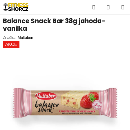
Přejít
Hledat
NÁKUP
na
KOŠÍK
obsah
Balance Snack Bar 38g jahoda-
vanilka
Značka:
Multaben
AKCE