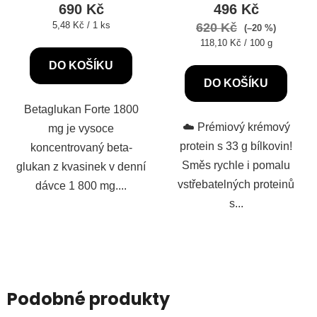
produktu
690 Kč
496 Kč
je
Měrná
5,48 Kč / 1 ks
620 Kč
(–20 %)
cena:
5,0
Měrná
118,10 Kč / 100 g
cena:
z
DO KOŠÍKU
5
DO KOŠÍKU
hvězdiček.
Betaglukan Forte 1800
☁️ Prémiový krémový
mg je vysoce
protein s 33 g bílkovin!
koncentrovaný beta-
Směs rychle i pomalu
glukan z kvasinek v denní
vstřebatelných proteinů
dávce 1 800 mg....
s...
Podobné produkty