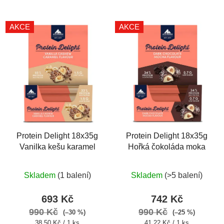
AKCE
AKCE
Protein Delight 18x35g
Protein Delight 18x35g
Vanilka kešu karamel
Hořká čokoláda moka
Průměrné
Skladem
(1 balení)
Skladem
(>5 balení)
hodnocení
produktu
693 Kč
742 Kč
je
990 Kč
990 Kč
(–30 %)
(–25 %)
5,0
Měrná
Měrná
38,50 Kč / 1 ks
41,22 Kč / 1 ks