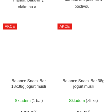
mandlí. Bílkoviny,
poctivou...
vláknina a...
AKCE
AKCE
Balance Snack Bar
Balance Snack Bar 38g
18x38g jogurt müsli
jogurt müsli
Průměrné
Skladem
(1 bal)
Skladem
(>5 ks)
hodnocení
produktu