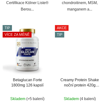
Certifikace Kölner Liste®
chondroitinem, MSM,
Berou...
manganem a...
TIP
AKCE
VÍCE ZA MÉNĚ
TIP
Betaglucan Forte
Creamy Protein Shake
1800mg 126 kapslí
noční protein 420g
vanilka
Průměrné
Skladem
(>5 balení)
Skladem
(4 balení)
hodnocení