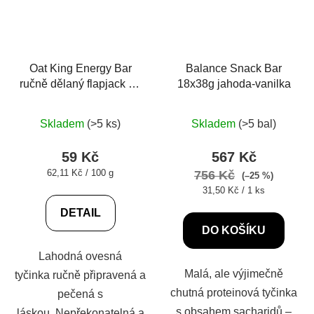
Oat King Energy Bar
Balance Snack Bar
ručně dělaný flapjack 95
18x38g jahoda-vanilka
g
Průměrné
Skladem
(>5 ks)
Skladem
(>5 bal)
hodnocení
produktu
59 Kč
567 Kč
je
Měrná
62,11 Kč / 100 g
756 Kč
(–25 %)
cena:
5,0
Měrná
31,50 Kč / 1 ks
cena:
z
DETAIL
5
DO KOŠÍKU
hvězdiček.
Lahodná ovesná
Malá, ale výjimečně
tyčinka ručně připravená a
chutná proteinová tyčinka
pečená s
s obsahem sacharidů –
láskou. Nepřekonatelná a