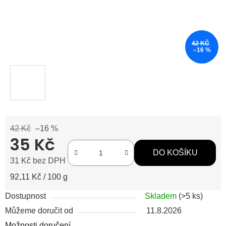
42 KČ
–16 %
42 Kč
–16 %
35 Kč
DO KOŠÍKU
31 Kč bez DPH
Měrná cena:
92,11 Kč / 100 g
Dostupnost
Skladem
(>5 ks)
Můžeme doručit od
11.8.2026
Možnosti doručení