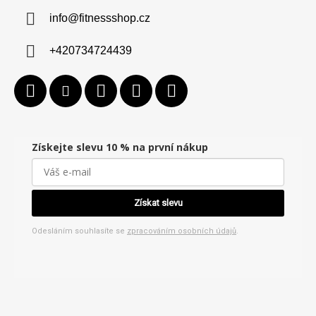
info
@
fitnessshop.cz
+420734724439
Získejte slevu 10 % na první nákup
Získat slevu
Odesláním souhlasíte se
zpracováním osobních údajů
.