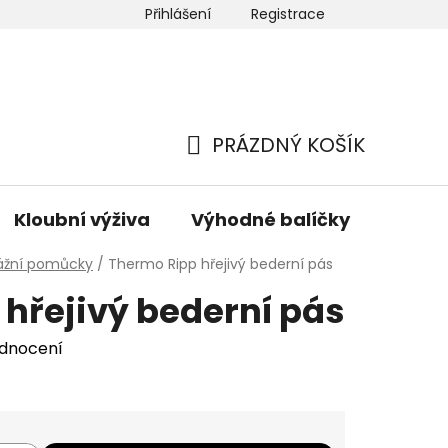
Přihlášení
Registrace
 nás
Newsletter
Hodnocení obchodu
Mapa ser
PRÁZDNÝ KOŠÍK
NÁKUPNÍ
KOŠÍK
Kloubní výživa
Výhodné balíčky
Hřeji
ážní pomůcky
/
Thermo Ripp hřejivý bederní pás
hřejivý bederní pás
odnocení