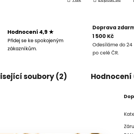
Doprava zdar
Hodnocení 4,9 ★
1 500 Kč
Přidej se ke spokojeným
Odesíláme do 24 
zákazníkům.
po celé ČR.
isející soubory (2)
Hodnocení 
Dop
Kate
Zár