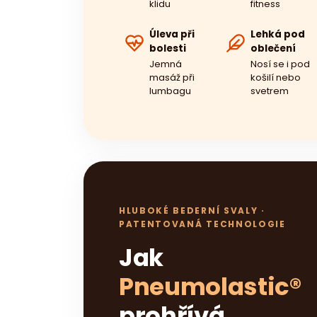
klidu
fitness
Úleva při
Lehká pod
bolesti
oblečení
Jemná
Nosí se i pod
masáž při
košilí nebo
lumbagu
svetrem
HLUBOKÉ BEDERNÍ SVALY ·
PATENTOVANÁ TECHNOLOGIE
Jak
Pneumolastic®
prohřívá