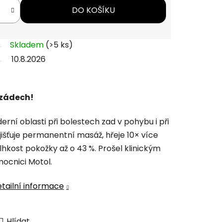
DO KOŠÍKU
Skladem
(>5 ks)
10.8.2026
 zádech!
erní oblasti při bolestech zad v pohybu i při
jišťuje permanentní masáž, hřeje 10× více
lhkost pokožky až o 43 %. Prošel klinickým
ocnici Motol.
tailní informace
Hlídat