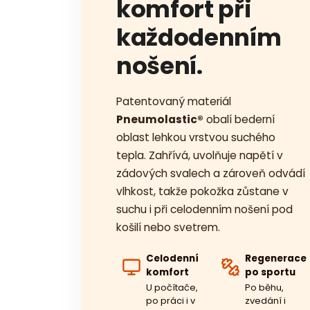
komfort při
každodenním
nošení.
Patentovaný materiál
Pneumolastic®
obalí bederní
oblast lehkou vrstvou suchého
tepla. Zahřívá, uvolňuje napětí v
zádových svalech a zároveň odvádí
vlhkost, takže pokožka zůstane v
suchu i při celodenním nošení pod
košilí nebo svetrem.
Celodenní
Regenerace
komfort
po sportu
U počítače,
Po běhu,
po práci i v
zvedání i