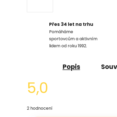
Přes 34 let na trhu
Pomáháme
sportovcům a aktivním
lidem od roku 1992.
Popis
Souv
5,0
Průměrné
hodnocení
2 hodnocení
produktu
je