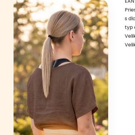
EAN
Prie
s dl
typ 
Veli
Veli