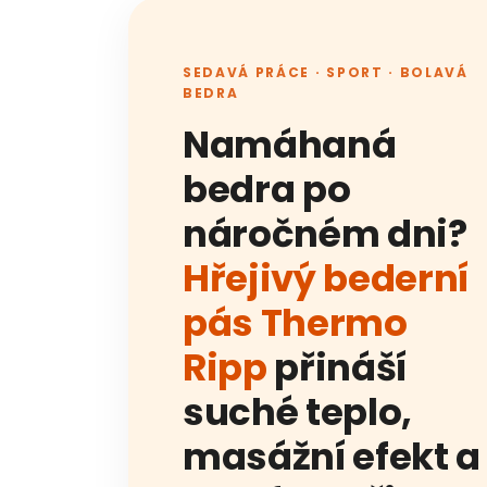
5,0
z
5
hvězdiček.
SEDAVÁ PRÁCE · SPORT · BOLAVÁ
BEDRA
Namáhaná
bedra po
náročném dni?
Hřejivý bederní
pás Thermo
Ripp
přináší
suché teplo,
masážní efekt a