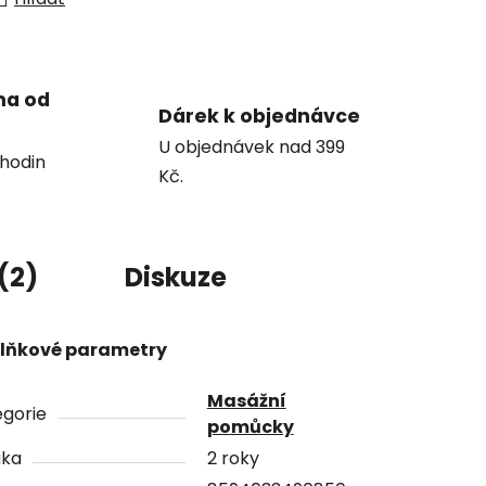
ma od
Dárek k objednávce
U objednávek nad 399
hodin
Kč.
(2)
Diskuze
lňkové parametry
Masážní
gorie
pomůcky
uka
2 roky