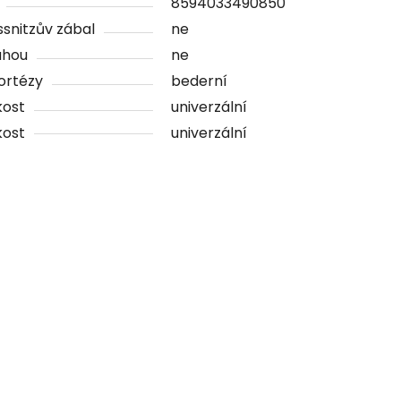
8594033490850
ssnitzův zábal
ne
ahou
ne
ortézy
bederní
kost
univerzální
kost
univerzální