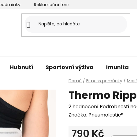
podmínky
Reklamační formulář
Velkoobchod
O
Hubnutí
Sportovní výživa
Imunita
Domů
/
Fitness pomůcky
/
Mas
Thermo Ripp 
Průměrné
2 hodnocení
Podrobnosti h
hodnocení
Značka:
Pneumolastic®
produktu
790 Kč
je