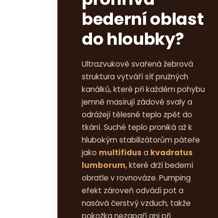
bederní oblast
do hloubky?
Ultrazvukově svařená žebrová
struktura vytváří síť pružných
kanálků, které při každém pohybu
jemně masírují zádové svaly a
odrážejí tělesné teplo zpět do
tkání. Suché teplo proniká až k
hlubokým stabilizátorům páteře
jako
multifidus
a
kvadratus
lumborum
, které drží bederní
obratle v rovnováze. Pumping
efekt zároveň odvádí pot a
nasává čerstvý vzduch, takže
pokožka nezapaří ani při