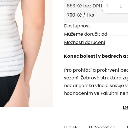
5,0
653 Kč bez DPH
z
Měrná cena:
790 Kč / 1 ks
5
hvězdiček.
Dostupnost
Můžeme doručit od
Možnosti doručení
Konec bolestí v bedrech a
Pro prohřátí a prokrvení bed
sezení. Žebrová struktura za
než angorská vlna a snižuje v
hodnocením ve Fakultní nem
De
Tisk
Zeptat se