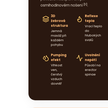
[1]
osmihodinovém nošení
.
3D
Reflexe
žebrová
tepla
struktura
Vrací teplo
do
Jemná
hlubokých
masáž při
svalů
každém
pohybu
Pumping
Uvolnění
efekt
napětí
Vlhkost
Působí na
ven,
erector
čerstvý
spinae
vzduch
dovnitř