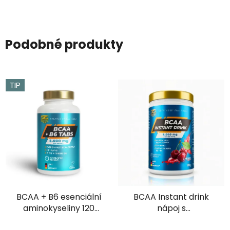
Podobné produkty
TIP
BCAA + B6 esenciální
BCAA Instant drink
aminokyseliny 120
nápoj s
tablet
aminokyselinami 500g
Průměrné
Průměrné