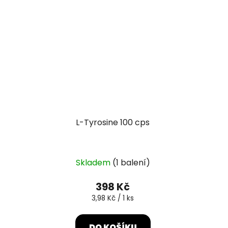
L-Tyrosine 100 cps
Skladem
(1 balení)
398 Kč
Měrná
3,98 Kč / 1 ks
cena:
DO KOŠÍKU