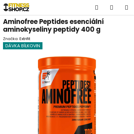
Přejít
Hledat
NÁKUP
na
obsah
KOŠÍK
Aminofree Peptides esenciální
aminokyseliny peptidy 400 g
Značka:
Extrifit
DÁVKA BÍLKOVIN