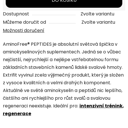
DO KOŠÍKU
Dostupnost
Zvolte variantu
Můžeme doručit od
Zvolte variantu
Možnosti doručení
AminoFree® PEPTIDES je absolutní světová špička v
aminokyselinových suplementech. Jedná se o vůbec
nejčistší, nejrychlejší a nejlépe vstřebatelnou formu
základních stavebních kamenů lidské svalové hmoty.
Extrifit vyvinul zcela výjimečný produkt, který je složen
z vysoce kvalitních a velmi drahých komponent.
Aktuálně ve světě aminokyselin a peptidů nic lepšího,
čistšího ani rychlejšího pro růst svalů a svalovou
regeneraci neexistuje.
Ideální pro:
intenzivní trénink
,
regenerace