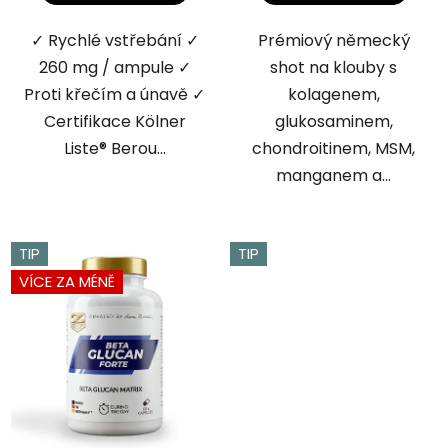
hvězdiček.
hvězdiček.
✓ Rychlé vstřebání ✓
Prémiový německý
260 mg / ampule ✓
shot na klouby s
Proti křečím a únavě ✓
kolagenem,
Certifikace Kölner
glukosaminem,
Liste® Berou...
chondroitinem, MSM,
manganem a...
TIP
TIP
VÍCE ZA MÉNĚ