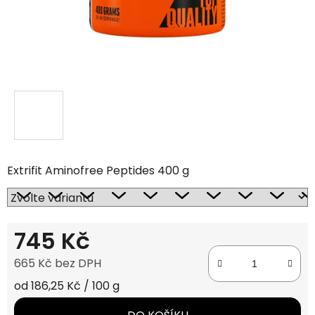
Extrifit Aminofree Peptides 400 g
745 Kč
665 Kč bez DPH
Měrná cena:
od 186,25 Kč / 100 g