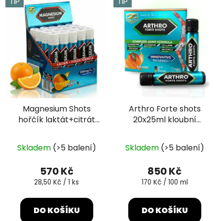
TIP
TIP
Magnesium Shots
Arthro Forte shots
hořčík laktát+citrát
20x25ml kloubní
20x25ml
výživa
Průměrné
Průměrné
Skladem
(>5 balení)
Skladem
(>5 balení)
hodnocení
hodnocení
produktu
produktu
570 Kč
850 Kč
je
je
Měrná
Měrná
28,50 Kč / 1 ks
170 Kč / 100 ml
cena:
cena:
5,0
5,0
z
z
DO KOŠÍKU
DO KOŠÍKU
5
5