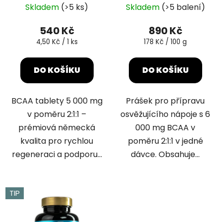
třešeň
Skladem
(>5 ks)
Skladem
(>5 balení)
hodnocení
hodnocení
produktu
produktu
540 Kč
890 Kč
je
je
Měrná
Měrná
4,50 Kč / 1 ks
178 Kč / 100 g
cena:
cena:
5,0
5,0
z
z
DO KOŠÍKU
DO KOŠÍKU
5
5
hvězdiček.
hvězdiček.
BCAA tablety 5 000 mg
Prášek pro přípravu
v poměru 2:1:1 –
osvěžujícího nápoje s 6
prémiová německá
000 mg BCAA v
kvalita pro rychlou
poměru 2:1:1 v jedné
regeneraci a podporu...
dávce. Obsahuje...
TIP