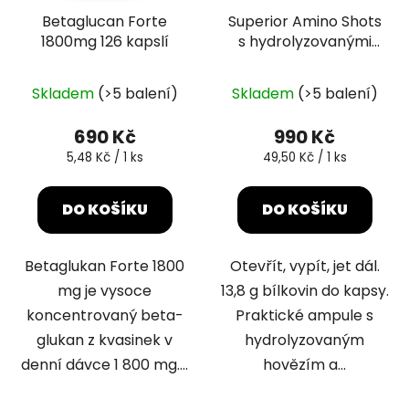
Betaglucan Forte
Superior Amino Shots
1800mg 126 kapslí
s hydrolyzovanými
peptidy 20x25ml
Průměrné
Průměrné
Skladem
(>5 balení)
Skladem
(>5 balení)
hodnocení
hodnocení
produktu
produktu
690 Kč
990 Kč
je
je
Měrná
Měrná
5,48 Kč / 1 ks
49,50 Kč / 1 ks
cena:
cena:
5,0
5,0
z
z
DO KOŠÍKU
DO KOŠÍKU
5
5
hvězdiček.
hvězdiček.
Betaglukan Forte 1800
Otevřít, vypít, jet dál.
mg je vysoce
13,8 g bílkovin do kapsy.
koncentrovaný beta-
Praktické ampule s
glukan z kvasinek v
hydrolyzovaným
denní dávce 1 800 mg....
hovězím a...