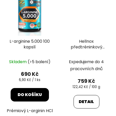
L-arginine 5.000 100
Hellnox
kapslí
předtréninkový
stimulant 620 g
Skladem
(>5 balení)
Expedujeme do 4
pracovních dnů
690 Kč
Měrná
6,90 Kč / 1 ks
759 Kč
cena:
Měrná
122,42 Kč / 100 g
cena:
DO KOŠÍKU
DETAIL
Prémiový L-arginin HCl