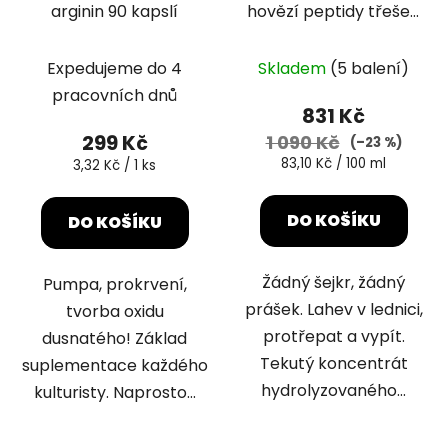
arginin 90 kapslí
hovězí peptidy třešeň
1000 ml
Expedujeme do 4
Skladem
(5 balení)
pracovních dnů
831 Kč
299 Kč
1 090 Kč
(–23 %)
Měrná
83,10 Kč / 100 ml
Měrná
3,32 Kč / 1 ks
cena:
cena:
DO KOŠÍKU
DO KOŠÍKU
Žádný šejkr, žádný
Pumpa, prokrvení,
prášek. Lahev v lednici,
tvorba oxidu
protřepat a vypít.
dusnatého! Základ
Tekutý koncentrát
suplementace každého
hydrolyzovaného...
kulturisty. Naprosto...