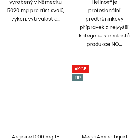
vyrobený v Německu.
Hellnox® je
5020 mg pro růst svalů,
profesionální
výkon, vytrvalost a...
předtréninkový
přípravek z nejvyšší
kategorie stimulantů
produkce NO...
AKCE
TIP
Arginine 1000 mg L-
Mega Amino Liquid