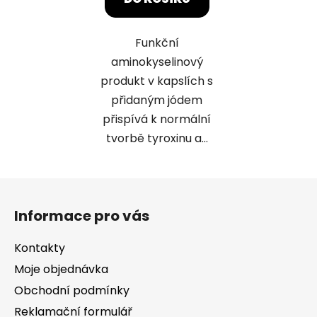
Funkční
aminokyselinový
produkt v kapslích s
přidaným jódem
přispívá k normální
tvorbě tyroxinu a...
Z
á
Informace pro vás
p
a
Kontakty
t
Moje objednávka
í
Obchodní podmínky
Reklamační formulář