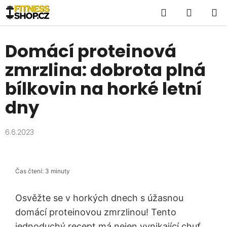
Přejít
Hledat
NÁKUP
na
obsah
KOŠÍK
Domácí proteinová
zmrzlina: dobrota plná
bílkovin na horké letní
dny
6.6.2023
Čas čtení: 3 minuty
Osvěžte se v horkých dnech s úžasnou
domácí proteinovou zmrzlinou! Tento
jednoduchý recept má nejen vynikající chuť,