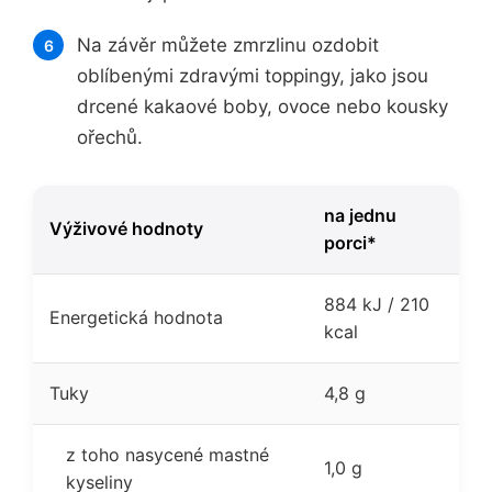
Na závěr můžete zmrzlinu ozdobit
oblíbenými zdravými toppingy, jako jsou
drcené kakaové boby, ovoce nebo kousky
ořechů.
na jednu
Výživové hodnoty
porci*
884 kJ / 210
Energetická hodnota
kcal
Tuky
4,8 g
z toho nasycené mastné
1,0 g
kyseliny