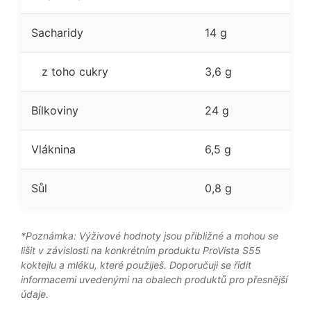
Sacharidy
14 g
z toho cukry
3,6 g
Bílkoviny
24 g
Vláknina
6,5 g
Sůl
0,8 g
*Poznámka: Výživové hodnoty jsou přibližné a mohou se
lišit v závislosti na konkrétním produktu ProVista S55
koktejlu a mléku, které použiješ. Doporučuji se řídit
informacemi uvedenými na obalech produktů pro přesnější
údaje.