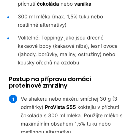
příchutí
čokoláda
nebo
vanilka
300 ml mléka (max. 1,5% tuku nebo
rostlinné alternativy)
Volitelné: Toppingy jako jsou drcené
kakaové boby (kakaové nibs), lesní ovoce
(jahody, borůvky, maliny, ostružiny) nebo
kousky ořechů na ozdobu
Postup na přípravu domácí
proteinové zmrzliny
Ve shakeru nebo mixéru smíchej 30 g (3
odměrky)
ProVista S55
koktejlu v příchuti
čokoláda s 300 ml mléka. Použijte mléko s
maximálním obsahem 1,5% tuku nebo
rostlinnou alternativu.