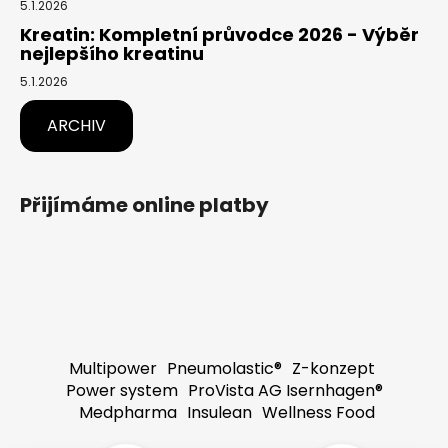
5.1.2026
Kreatin: Kompletní průvodce 2026 - Výběr
nejlepšího kreatinu
5.1.2026
ARCHIV
Přijímáme online platby
Multipower
Pneumolastic®
Z-konzept
Power system
ProVista AG Isernhagen®
Medpharma
Insulean
Wellness Food