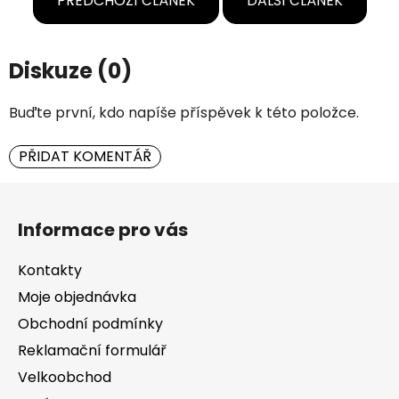
PŘEDCHOZÍ ČLÁNEK
DALŠÍ ČLÁNEK
Diskuze (0)
Buďte první, kdo napíše příspěvek k této položce.
PŘIDAT KOMENTÁŘ
Z
á
Informace pro vás
p
a
Kontakty
t
Moje objednávka
í
Obchodní podmínky
Reklamační formulář
Velkoobchod