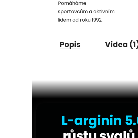
Pomáháme
sportovcům a aktivním
lidem od roku 1992.
Popis
Videa (1
L-arginin 5
růstu svalů