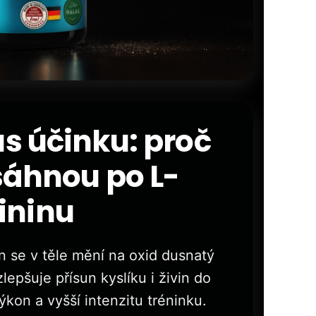
 účinku: proč
áhnou po L-
ininu
in se v těle mění na oxid dusnatý
zlepšuje přísun kyslíku i živin do
ýkon a vyšší intenzitu tréninku.