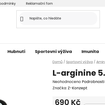
podmínky
Reklamační formulář
Velkoobchod
O
Hubnutí
Sportovní výživa
Imunita
Domů
/
Sportovní výživa
/
Amin
L-arginine 5
Průměrné
Neohodnoceno
Podrobnosti
hodnocení
Značka:
Z-Konzept
produktu
690 Kč
je