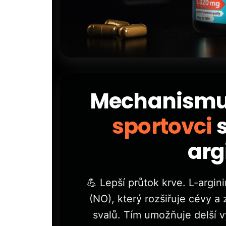
Mechanismus
sportovci
s
arg
💪 Lepší průtok krve. L-argin
(NO), který rozšiřuje cévy a 
svalů. Tím umožňuje delší v