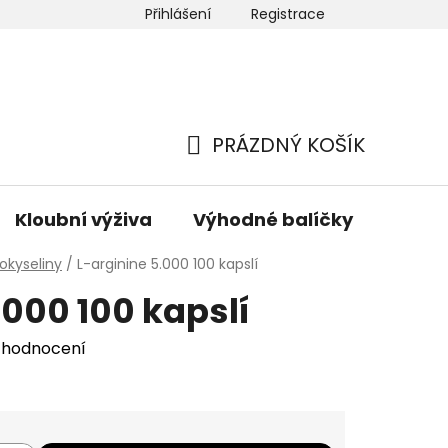
Přihlášení
Registrace
 nás
Newsletter
Hodnocení obchodu
Mapa ser
PRÁZDNÝ KOŠÍK
NÁKUPNÍ
KOŠÍK
Kloubní výživa
Výhodné balíčky
Hřeji
okyseliny
/
L-arginine 5.000 100 kapslí
.000 100 kapslí
 hodnocení