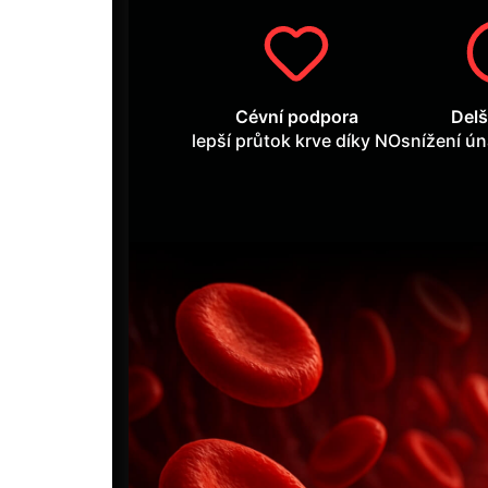
Cévní podpora
Delš
lepší průtok krve díky NO
snížení ún