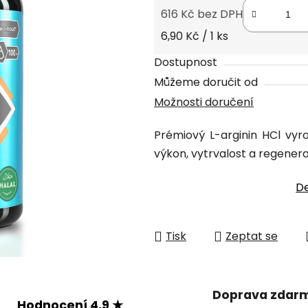
0,0
616 Kč bez DPH
z
Měrná cena:
6,90 Kč / 1 ks
5
hvězdiček.
Dostupnost
Můžeme doručit od
Možnosti doručení
Prémiový L-arginin HCl vy
výkon, vytrvalost a regenera
De
Tisk
Zeptat se
Doprava zdar
Hodnocení 4,9 ★