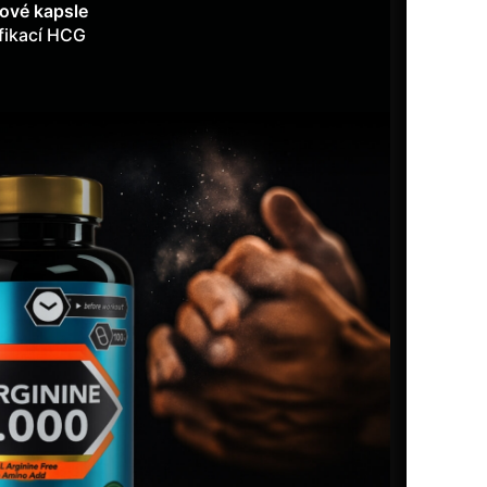
nové kapsle
ifikací HCG