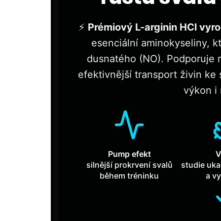
⚡
Prémiový L-arginin HCl vy
esenciální aminokyseliny, k
dusnatého (NO). Podporuje ro
efektivnější transport živin k
výkon i
Pump efekt
V
silnější prokrvení svalů
studie ukaz
během tréninku
a vy