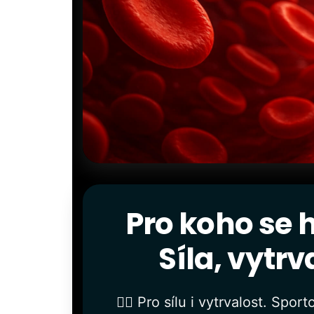
Pro koho se 
Síla, vytrv
🏋️‍♂️ Pro sílu i vytrvalost. Sp