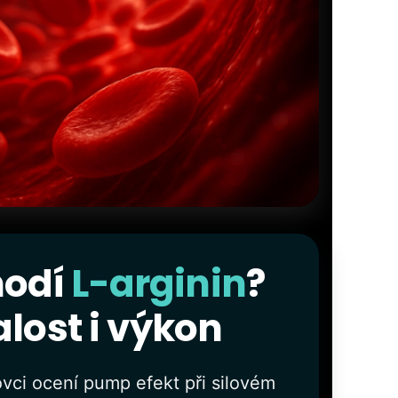
hodí
L-arginin
?
alost i výkon
ortovci ocení pump efekt při silovém