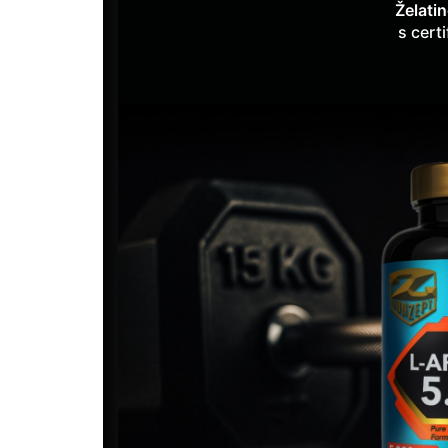
Želati
s cert