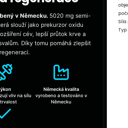
obj
poče
robený v Německu.
5020 mg semi-
Síla
terá slouží jako prekurzor oxidu
Typ 
zšíření cév, lepší průtok krve a
e svalům. Díky tomu pomáhá zlepšit
 regeneraci.
ýkon
Německá kvalita
ují vliv na sílu
vyrobeno a testováno v
trvalost
Německu