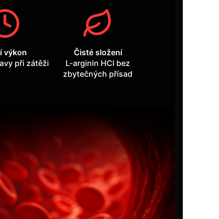
í výkon
Čisté složení
avy při zátěži
L-arginin HCl bez
zbytečných přísad