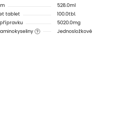
em
528.0ml
t tablet
100.0tbl.
 přípravku
5020.0mg
aminokyseliny
Jednosložkové
?