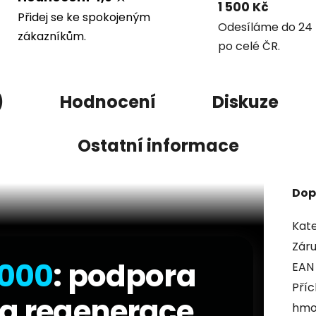
1 500 Kč
Přidej se ke spokojeným
Odesíláme do 24 
zákazníkům.
po celé ČR.
)
Hodnocení
Diskuze
Ostatní informace
Dop
Kate
Zár
.000
: podpora
EAN
Příc
 a regenerace
hmo