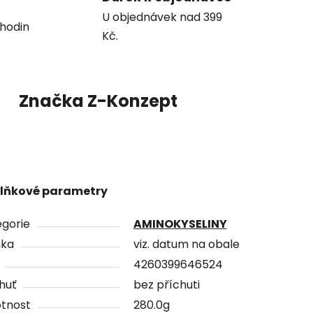
U objednávek nad 399
hodin
Kč.
Značka
Z-Konzept
lňkové parametry
gorie
AMINOKYSELINY
uka
viz. datum na obale
4260399646524
huť
bez příchuti
tnost
280.0g