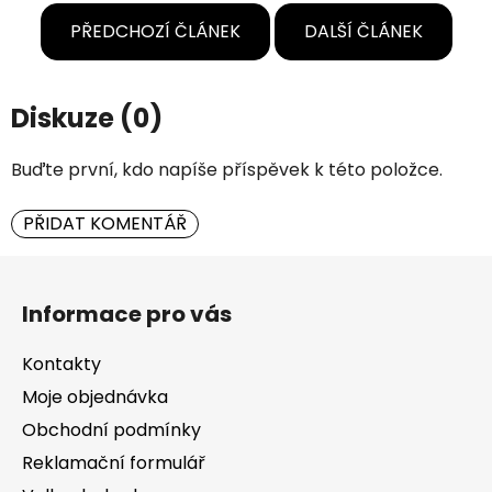
PŘEDCHOZÍ ČLÁNEK
DALŠÍ ČLÁNEK
Diskuze (0)
Buďte první, kdo napíše příspěvek k této položce.
PŘIDAT KOMENTÁŘ
Z
á
Informace pro vás
p
a
Kontakty
t
Moje objednávka
í
Obchodní podmínky
Reklamační formulář