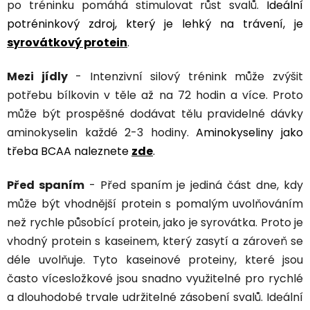
po tréninku pomáhá stimulovat růst svalů.
Ideální
potréninkový zdroj, který je lehký na trávení, je
syrovátkový protein
.
Mezi jídly
- Intenzivní silový trénink může zvýšit
potřebu bílkovin v těle až na 72 hodin a více. Proto
může být prospěšné dodávat tělu pravidelné dávky
aminokyselin každé 2-3 hodiny.
Aminokyseliny jako
třeba BCAA naleznete
zde
.
Před spaním
- Před spaním je jediná část dne, kdy
může být vhodnější protein s pomalým uvolňováním
než rychle působící protein, jako je syrovátka. Proto je
vhodný protein s kaseinem, který zasytí a zároveň se
déle uvolňuje. Tyto kaseinové proteiny, které jsou
často vícesložkové jsou snadno využitelné pro rychlé
a dlouhodobé trvale udržitelné zásobení svalů. Ideální