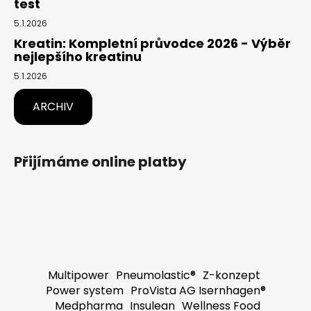
test
5.1.2026
Kreatin: Kompletní průvodce 2026 - Výběr
nejlepšího kreatinu
5.1.2026
ARCHIV
Přijímáme online platby
Multipower
Pneumolastic®
Z-konzept
Power system
ProVista AG Isernhagen®
Medpharma
Insulean
Wellness Food