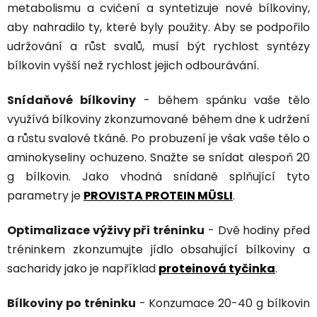
metabolismu a cvičení a syntetizuje nové bílkoviny,
aby nahradilo ty, které byly použity. Aby se podpořilo
udržování a růst svalů, musí být rychlost syntézy
bílkovin vyšší než rychlost jejich odbourávání.
Snídaňové bílkoviny
- během spánku vaše tělo
využívá bílkoviny zkonzumované během dne k udržení
a růstu svalové tkáně. Po probuzení je však vaše tělo o
aminokyseliny ochuzeno. Snažte se snídat alespoň 20
g bílkovin. Jako vhodná snídaně splňující tyto
parametry je
PROVISTA PROTEIN MÜSLI
.
Optimalizace výživy při tréninku
- Dvě hodiny před
tréninkem zkonzumujte jídlo obsahující bílkoviny a
sacharidy jako je například
proteinová tyčinka
.
Bílkoviny po tréninku
- Konzumace 20-40 g bílkovin